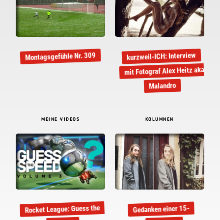
kurzweil-ICH: Interview
Montagsgefühle Nr. 309
mit Fotograf Alex Heitz aka
Malandro
MEINE VIDEOS
KOLUMNEN
Rocket League: Guess the
Gedanken einer 15-