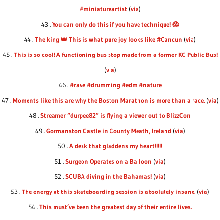
#miniatureartist
(
via
)
43 .
You can only do this if you have technique! 😱
44 .
The king 👑 This is what pure joy looks like #Cancun
(
via
)
45 .
This is so cool! A functioning bus stop made from a former KC Public Bus!
(
via
)
46 .
#rave #drumming #edm #nature
47 .
Moments like this are why the Boston Marathon is more than a race.
(
via
)
48 .
Streamer “durpee82” is flying a viewer out to BlizzCon
49 .
Gormanston Castle in County Meath, Ireland
(
via
)
50 .
A desk that gladdens my heart!!!!!
51 .
Surgeon Operates on a Balloon
(
via
)
52 .
SCUBA diving in the Bahamas!
(
via
)
53 .
The energy at this skateboarding session is absolutely insane.
(
via
)
54 .
This must’ve been the greatest day of their entire lives.