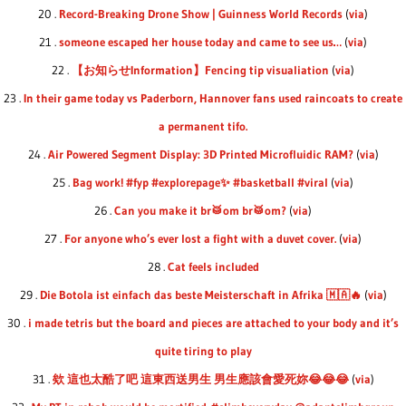
20 .
Record-Breaking Drone Show | Guinness World Records
(
via
)
21 .
someone escaped her house today and came to see us…
(
via
)
22 .
【お知らせInformation】Fencing tip visualiation
(
via
)
23 .
In their game today vs Paderborn, Hannover fans used raincoats to create
a permanent tifo.
24 .
Air Powered Segment Display: 3D Printed Microfluidic RAM?
(
via
)
25 .
Bag work! #fyp #explorepage✨ #basketball #viral
(
via
)
26 .
Can you make it br🥁om br🥁om?
(
via
)
27 .
For anyone who’s ever lost a fight with a duvet cover.
(
via
)
28 .
Cat feels included
29 .
Die Botola ist einfach das beste Meisterschaft in Afrika 🇲🇦🔥
(
via
)
30 .
i made tetris but the board and pieces are attached to your body and it’s
quite tiring to play
31 .
欸 這也太酷了吧 這東西送男生 男生應該會愛死妳😂😂😂
(
via
)