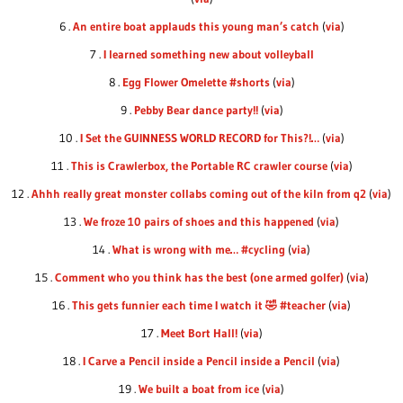
6 .
An entire boat applauds this young man’s catch
(
via
)
7 .
I learned something new about volleyball
8 .
Egg Flower Omelette #shorts
(
via
)
9 .
Pebby Bear dance party!!
(
via
)
10 .
I Set the GUINNESS WORLD RECORD for This?!…
(
via
)
11 .
This is Crawlerbox, the Portable RC crawler course
(
via
)
12 .
Ahhh really great monster collabs coming out of the kiln from q2
(
via
)
13 .
We froze 10 pairs of shoes and this happened
(
via
)
14 .
What is wrong with me… #cycling
(
via
)
15 .
Comment who you think has the best (one armed golfer)
(
via
)
16 .
This gets funnier each time I watch it 🤣 #teacher
(
via
)
17 .
Meet Bort Hall!
(
via
)
18 .
I Carve a Pencil inside a Pencil inside a Pencil
(
via
)
19 .
We built a boat from ice
(
via
)