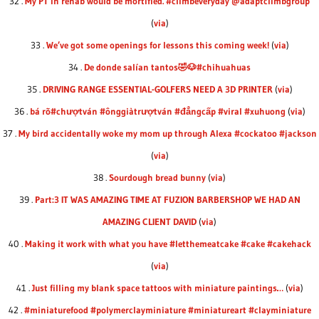
32 .
My PT in rehab would be mortified. #climbeveryday @adaptclimbgroup
(
via
)
33 .
We’ve got some openings for lessons this coming week!
(
via
)
34 .
De donde salían tantos🤣🐶#chihuahuas
35 .
DRIVING RANGE ESSENTIAL-GOLFERS NEED A 3D PRINTER
(
via
)
36 .
bá rõ#chượtván #ônggiàtrượtván #đẳngcấp #viral #xuhuong
(
via
)
37 .
My bird accidentally woke my mom up through Alexa #cockatoo #jackson
(
via
)
38 .
Sourdough bread bunny
(
via
)
39 .
Part:3 IT WAS AMAZING TIME AT FUZION BARBERSHOP WE HAD AN
AMAZING CLIENT DAVID
(
via
)
40 .
Making it work with what you have #letthemeatcake #cake #cakehack
(
via
)
41 .
Just filling my blank space tattoos with miniature paintings…
(
via
)
42 .
#miniaturefood #polymerclayminiature #miniatureart #clayminiature