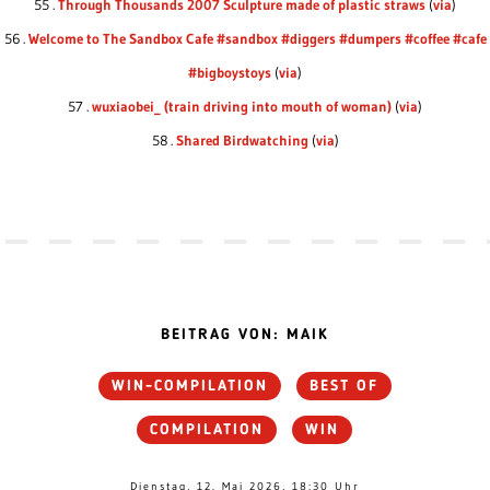
55 .
Through Thousands 2007 Sculpture made of plastic straws
(
via
)
56 .
Welcome to The Sandbox Cafe #sandbox #diggers #dumpers #coffee #cafe
#bigboystoys
(
via
)
57 .
wuxiaobei_ (train driving into mouth of woman)
(
via
)
58 .
Shared Birdwatching
(
via
)
BEITRAG VON: MAIK
WIN-COMPILATION
BEST OF
COMPILATION
WIN
Dienstag, 12. Mai 2026, 18:30 Uhr