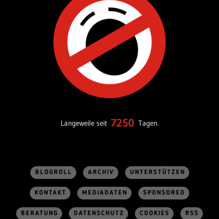
7250
Langeweile seit
Tagen.
BLOGROLL
ARCHIV
UNTERSTÜTZEN
KONTAKT
MEDIADATEN
SPONSORED
BERATUNG
DATENSCHUTZ
COOKIES
RSS