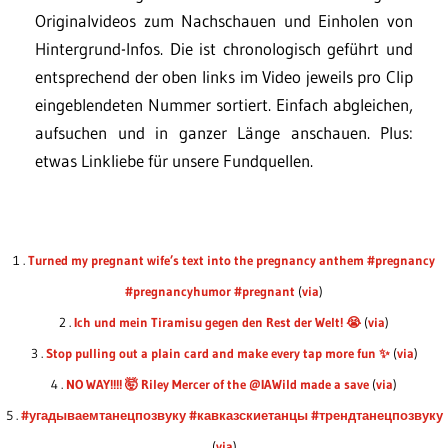
Originalvideos zum Nachschauen und Einholen von
Hintergrund-Infos. Die ist chronologisch geführt und
entsprechend der oben links im Video jeweils pro Clip
eingeblendeten Nummer sortiert. Einfach abgleichen,
aufsuchen und in ganzer Länge anschauen. Plus:
etwas Linkliebe für unsere Fundquellen.
1 .
Turned my pregnant wife’s text into the pregnancy anthem #pregnancy
#pregnancyhumor #pregnant
(
via
)
2 .
Ich und mein Tiramisu gegen den Rest der Welt! 😭
(
via
)
3 .
Stop pulling out a plain card and make every tap more fun ✨
(
via
)
4 .
NO WAY!!!! 🤯 Riley Mercer of the @IAWild made a save
(
via
)
5 .
#угадываемтанецпозвуку #кавказскиетанцы #трендтанецпозвуку
(
via
)