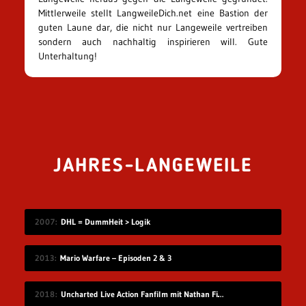
Mittlerweile stellt LangweileDich.net eine Bastion der
guten Laune dar, die nicht nur Langeweile vertreiben
sondern auch nachhaltig inspirieren will. Gute
Unterhaltung!
JAHRES-LANGEWEILE
2007
DHL = DummHeit > Logik
2013
Mario Warfare – Episoden 2 & 3
2018
Uncharted Live Action Fanfilm mit Nathan Filion