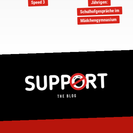
Jährigen:
Speed 3
Schulhofgespräche im
Mädchengymnasium