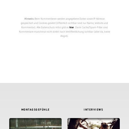
Hinweis:
Beim Kommentieren werden angegebene Daten sowie IP-Adresse
gespeichert und Cookies gesetzt (öffentlich sichtbar sind nur Name, Website und
Kommentar). Alle Datenschutz-Infos gibt es
hier
. Dank Cache/Spam-Filter sind
Kommentare manchmal nicht direkt nach Veröffentlichung sichtbar (aber da, keine
Angst).
MONTAGSGEFÜHLE
INTERVIEWS