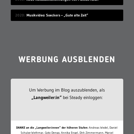
2020
Musikvideo: Soeckers – „Gute alte Zeit“
WERBUNG AUSBLENDEN
Um Werbung im Blog auszublenden, als
„Langweiler:in“
bei Steady einloggen:
DANKE an die „Langweiler:innen“ der höheren Stufen:
Andreas Wedel, Daniel
Schulze-Wethmar, Goto Dengo, Annika Engel, Dirk Zimmermann, Marcel