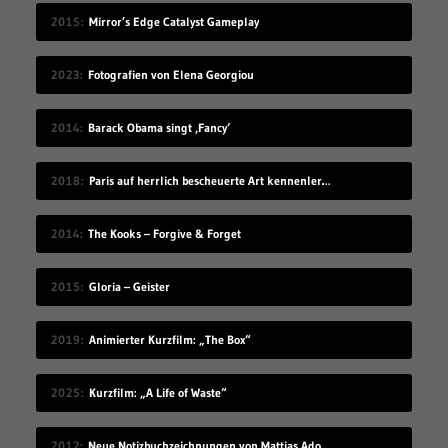
2015
Mirror’s Edge Catalyst Gameplay
2023
Fotografien von Elena Georgiou
2014
Barack Obama singt ‚Fancy‘
2018
Paris auf herrlich bescheuerte Art kennenlernen
2014
The Kooks – Forgive & Forget
2015
Gloria – Geister
2019
Animierter Kurzfilm: „The Box“
2025
Kurzfilm: „A Life of Waste“
2012
Neue Notizbuchzeichnungen von Mattias Adolfsson