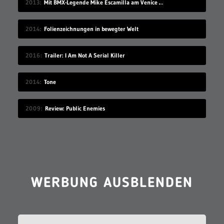
2013
Mit BMX-Legende Mike Escamilla am Venice Beach
2014
Folienzeichnungen in bewegter Welt
2016
Trailer: I Am Not A Serial Killer
2014
Tone
2009
Review: Public Enemies
WERBUNG AUSBLENDEN