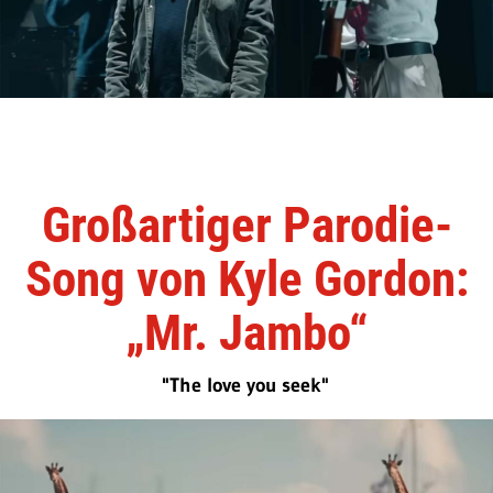
Großartiger Parodie-
Song von Kyle Gordon:
„Mr. Jambo“
"The love you seek"