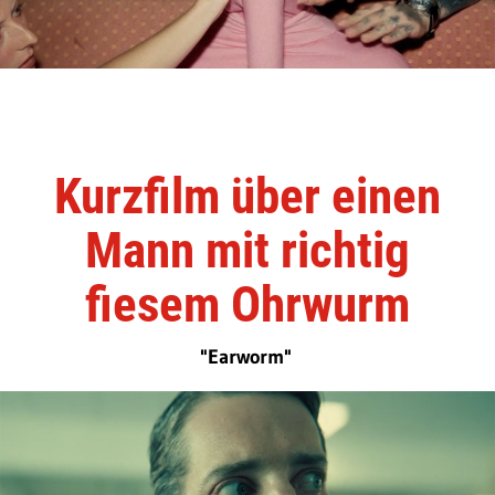
Kurzfilm über einen
Mann mit richtig
fiesem Ohrwurm
"Earworm"