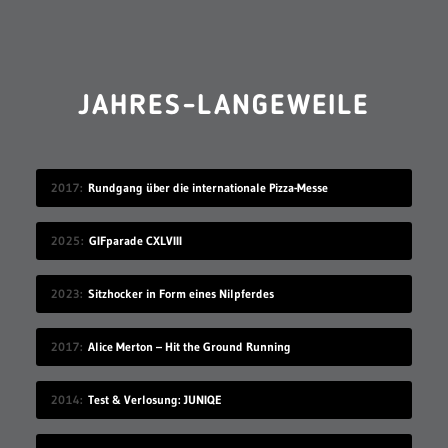
JAHRES-LANGEWEILE
2017
Rundgang über die internationale Pizza-Messe
2025
GIFparade CXLVIII
2023
Sitzhocker in Form eines Nilpferdes
2017
Alice Merton – Hit the Ground Running
2014
Test & Verlosung: JUNIQE