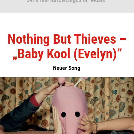
Nothing But Thieves –
„Baby Kool (Evelyn)“
Neuer Song