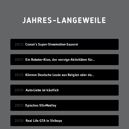
JAHRES-LANGEWEILE
2012
Conan’s Super-Slowmotion-Sauerei
2017
Ein Roboter-Klon, der nervige Aktivitäten für dich übernimmt
2023
Können Deutsche Leute aus Belgien oder den Niederlanden verstehen?
2016
Auto-Liebe ist käuflich
2017
Episches 90s-Medley
2020
Real Life GTA in Shibuya