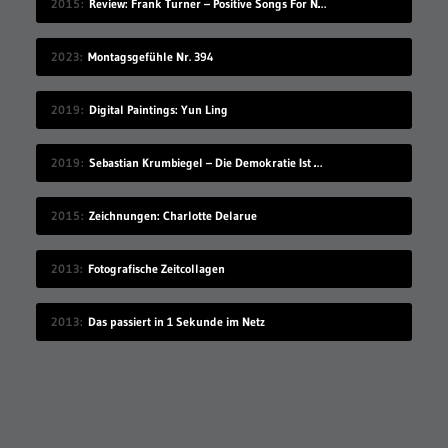
2015
Review: Frank Turner – Positive Songs For Negative People
2023
Montagsgefühle Nr. 394
2019
Digital Paintings: Yun Ling
2019
Sebastian Krumbiegel – Die Demokratie Ist Weiblich
2015
Zeichnungen: Charlotte Delarue
2013
Fotografische Zeitcollagen
2013
Das passiert in 1 Sekunde im Netz