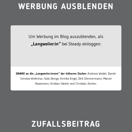
WERBUNG AUSBLENDEN
Um Werbung im Blog auszublenden, als
„Langweiler:in“
bei Steady einloggen:
DANKE an die „Langweiler:innen“ der höheren Stufen:
Andreas Wedel, Daniel
Schulze-Wethmar, Goto Dengo, Annika Engel, Dirk Zimmermann, Marcel
Nasemann, Kristian Gäckle und Christian Zenker.
ZUFALLSBEITRAG