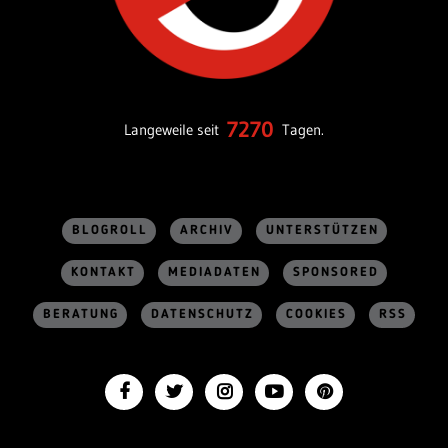
7270
Langeweile seit
Tagen.
BLOGROLL
ARCHIV
UNTERSTÜTZEN
KONTAKT
MEDIADATEN
SPONSORED
BERATUNG
DATENSCHUTZ
COOKIES
RSS