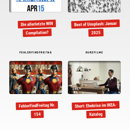
Best of Unsplash: Januar
Die allerletzte WIN
Compilation?
2025
FEHLERFINDFREITAG
KURZFILME
Short: Ehekrise im IKEA-
FehlerFindFreitag Nr.
Katalog
154