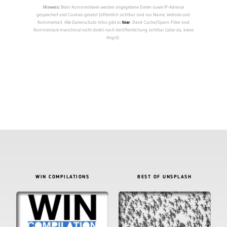
Hinweis:
Beim Kommentieren werden angegebene Daten sowie IP-Adresse
gespeichert und Cookies gesetzt (öffentlich sichtbar sind nur Name, Website und
Kommentar). Alle Datenschutz-Infos gibt es
hier
. Dank Cache/Spam-Filter sind
Kommentare manchmal nicht direkt nach Veröffentlichung sichtbar (aber da, keine
Angst).
WIN COMPILATIONS
BEST OF UNSPLASH