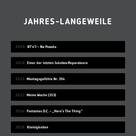
JAHRES-LANGEWEILE
2009
BT’n’J – Na Posedu
2016
Einer der letzten Jukebox-Reparateure
2023
Montagsgefühle Nr. 394
2022
Meine Woche (353)
2024
Fontaines D.C. – „Here’s The Thing“
2016
Kleinigkeiten