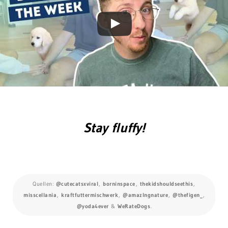
Stay fluffy!
Quellen:
@cutecatsxviral
,
borninspace
,
thekidshouldseethis
,
misscellania
,
kraftfuttermischwerk
,
@amazlngnature
,
@thefigen_
,
@yoda4ever
&
WeRateDogs
.