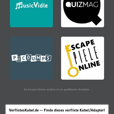
Als Amazon-Partner verdiene ich an qualifizierten Verkäufen.
VerflixtesKabel.de — Finde dieses verflixte Kabel/Adapter!