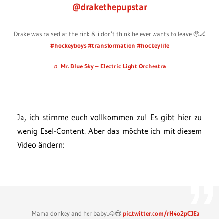
@drakethepupstar
Drake was raised at the rink & i don’t think he ever wants to leave 🥺🏒
#hockeyboys
#transformation
#hockeylife
♬ Mr. Blue Sky – Electric Light Orchestra
Ja, ich stimme euch vollkommen zu! Es gibt hier zu
wenig Esel-Content. Aber das möchte ich mit diesem
Video ändern:
Mama donkey and her baby..🐴😍
pic.twitter.com/rH4o2pCJEa