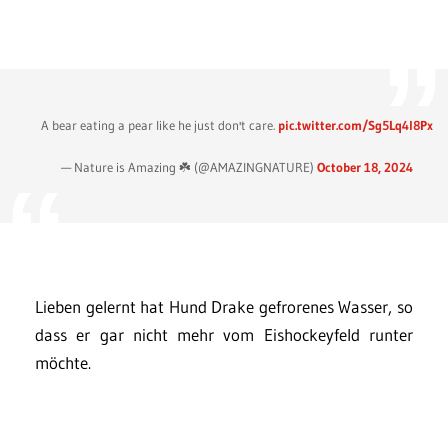
A bear eating a pear like he just don't care.
pic.twitter.com/Sg5Lq4l8Px
— Nature is Amazing ☘️ (@AMAZlNGNATURE)
October 18, 2024
Lieben gelernt hat Hund Drake gefrorenes Wasser, so
dass er gar nicht mehr vom Eishockeyfeld runter
möchte.