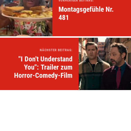
VORHERIGER BEITRAG:
Montagsgefühle Nr.
481
NÄCHSTER BEITRAG:
"I Don't Understand
You": Trailer zum
Horror-Comedy-Film