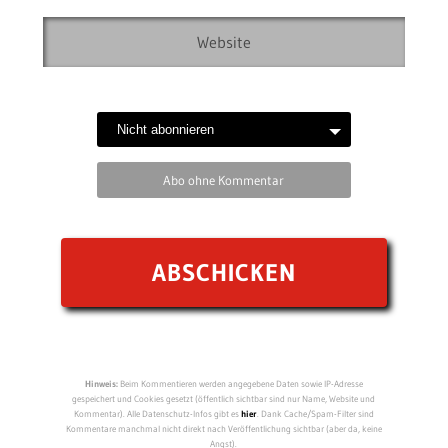
Abo ohne Kommentar
Hinweis:
Beim Kommentieren werden angegebene Daten sowie IP-Adresse
gespeichert und Cookies gesetzt (öffentlich sichtbar sind nur Name, Website und
Kommentar). Alle Datenschutz-Infos gibt es
hier
. Dank Cache/Spam-Filter sind
Kommentare manchmal nicht direkt nach Veröffentlichung sichtbar (aber da, keine
Angst).