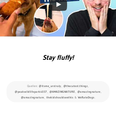
Stay fluffy!
Quellen:
@itsme_urstruly
,
@thecutest.thingz
,
@peakwildlifepark4037
,
@AMAZlNGNATURE
,
@amazlngnature
,
@amazlngnature
,
thekidshouldseethis
&
WeRateDogs
.