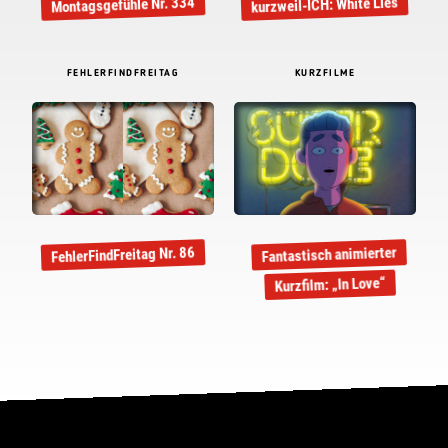
kurzweil-ICH: White Lies
Montagsgefühle Nr. 334
FEHLERFINDFREITAG
KURZFILME
Fantastisch animierter
FehlerFindFreitag Nr. 86
Kurzfilm: „In Love“