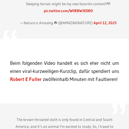
Sleeping horses might be my new favorite content!!💚
pic.twitter.com/WOEBW3EDEO
— Nature is Amazing ☘️ (@AMAZlNGNATURE)
April 12, 2025
Beim folgenden Video handelt es sich eher nicht um
einen viral-kurzweiligen-Kurzclip, dafür spendiert uns
Robert E Fuller
zwölfeinhalb Minuten mit Faultieren!
The brown-throated sloth is only found in Central and South
America, and it’s an animal I’m excited to study. So, I travel to