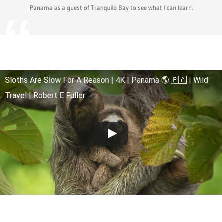
Panama as a guest of Tranquilo Bay to see what I can learn.
Sloths Are Slow For A Reason | 4K | Panama 🌎 🇵🇦 | Wild
Travel | Robert E Fuller