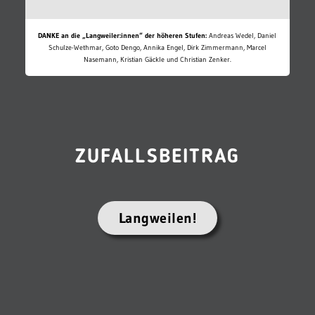
DANKE an die „Langweiler:innen“ der höheren Stufen:
Andreas Wedel, Daniel
Schulze-Wethmar, Goto Dengo, Annika Engel, Dirk Zimmermann, Marcel
Nasemann, Kristian Gäckle und Christian Zenker.
ZUFALLSBEITRAG
Langweilen!