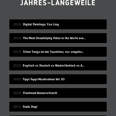
JAHRES-LANGEWEILE
2019
Digital Paintings: Yun Ling
2018
The Most Unsatisfying Video in the World ever made – part 2
2019
Slime Tango ist wie Tauziehen, nur umgekehrt
2022
Englisch vs. Deutsch vs. Niederländisch vs. Afrikaans
2021
Tippi Toppi Musikvideos Vol. 83
2010
Flashmob Wasserschlacht
2011
Static Dog!