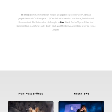
Hinweis:
Beim Kommentieren werden angegebene Daten sowie IP-Adresse
gespeichert und Cookies gesetzt (öffentlich sichtbar sind nur Name, Website und
Kommentar). Alle Datenschutz-Infos gibt es
hier
. Dank Cache/Spam-Filter sind
Kommentare manchmal nicht direkt nach Veröffentlichung sichtbar (aber da, keine
Angst).
MONTAGSGEFÜHLE
INTERVIEWS