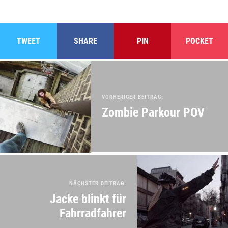
TWEET
SHARE
PIN
POCKET
VORHERIGER BEITRAG:
Zombie Parkour POV
NÄCHSTER BEITRAG:
Jacke blinkt für
Fahrradfahrer