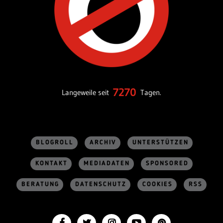
7270
Langeweile seit
Tagen.
BLOGROLL
ARCHIV
UNTERSTÜTZEN
KONTAKT
MEDIADATEN
SPONSORED
BERATUNG
DATENSCHUTZ
COOKIES
RSS