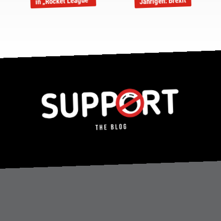
in „Rocket League“
Jährigen: Brexit