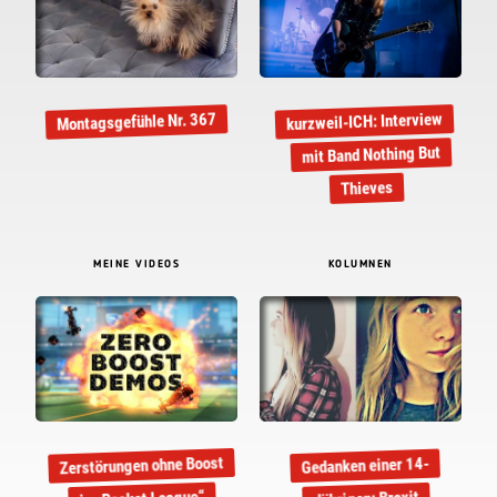
kurzweil-ICH: Interview
Montagsgefühle Nr. 367
mit Band Nothing But
Thieves
MEINE VIDEOS
KOLUMNEN
Zerstörungen ohne Boost
Gedanken einer 14-