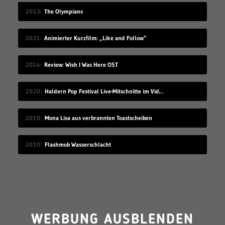
2013
The Olympians
2021
Animierter Kurzfilm: „Like and Follow“
2014
Review: Wish I Was Here OST
2020
Haldern Pop Festival Live-Mitschnitte im Videostream (2008-2019)
2010
Mona Lisa aus verbrannten Toastscheiben
2010
Flashmob Wasserschlacht
WERBUNG AUSBLENDEN