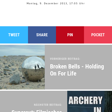
Montag, 9. Dezember 2013, 17:05 Uhr
TWEET
SHARE
PIN
POCKET
VORHERIGER BEITRAG:
Broken Bells - Holding
On For Life
NÄCHSTER BEITRAG: