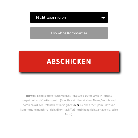
Abo ohne Kommentar
Hinweis:
Beim Kommentieren werden angegebene Daten sowie IP-Adresse
gespeichert und Cookies gesetzt (öffentlich sichtbar sind nur Name, Website und
Kommentar). Alle Datenschutz-Infos gibt es
hier
. Dank Cache/Spam-Filter sind
Kommentare manchmal nicht direkt nach Veröffentlichung sichtbar (aber da, keine
Angst).