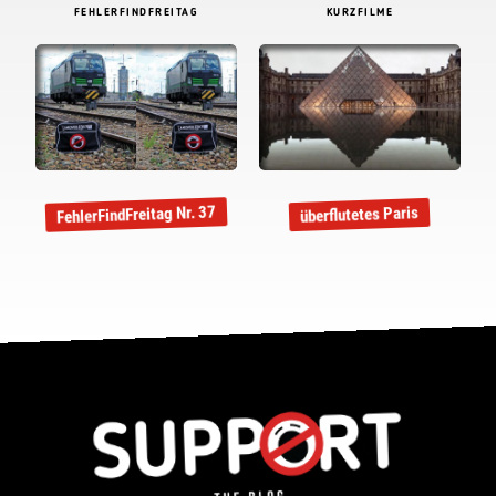
FEHLERFINDFREITAG
KURZFILME
FehlerFindFreitag Nr. 37
überflutetes Paris