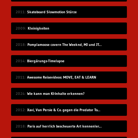
2011
Skateboard Slowmotion Stürze
2009
Kleinigkeiten
2018
Pomplamoose covern The Weeknd, MJ und JT in sehr schönem Mashup
2014
Biergärungs-Timelapse
2011
Awesome Reisevideos: MOVE, EAT & LEARN
2024
Wie kann man KI-Inhalte erkennen?
2012
Xavi, Van Persie & Co. gegen die Predator Todeszonen
2018
Paris auf herrlich bescheuerte Art kennenlernen