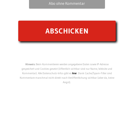
Abo ohne Kommentar
Hinweis:
Beim Kommentieren werden angegebene Daten sowie IP-Adresse
gespeichert und Cookies gesetzt (öffentlich sichtbar sind nur Name, Website und
Kommentar). Alle Datenschutz-Infos gibt es
hier
. Dank Cache/Spam-Filter sind
Kommentare manchmal nicht direkt nach Veröffentlichung sichtbar (aber da, keine
Angst).