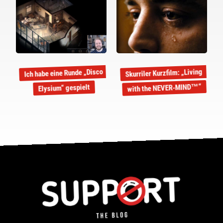
Ich habe eine Runde „Disco
Skurriler Kurzfilm: „Living
with the NEVER-MIND™“
Elysium“ gespielt