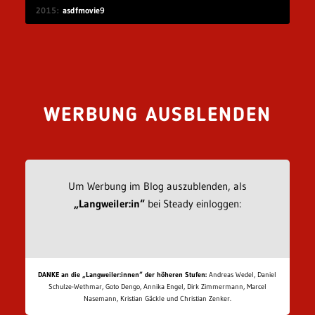
2015
asdfmovie9
WERBUNG AUSBLENDEN
Um Werbung im Blog auszublenden, als
„Langweiler:in“
bei Steady einloggen:
DANKE an die „Langweiler:innen“ der höheren Stufen:
Andreas Wedel, Daniel
Schulze-Wethmar, Goto Dengo, Annika Engel, Dirk Zimmermann, Marcel
Nasemann, Kristian Gäckle und Christian Zenker.