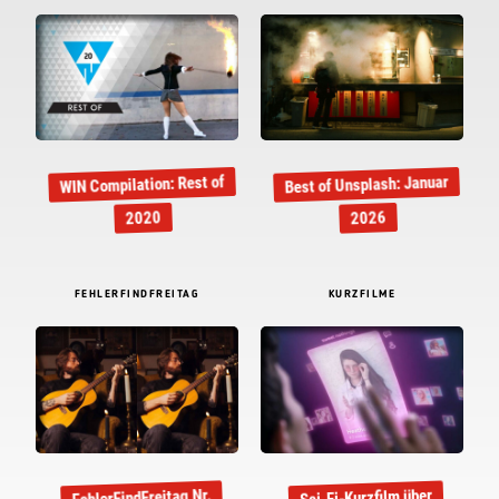
WIN Compilation: Rest of
Best of Unsplash: Januar
2020
2026
FEHLERFINDFREITAG
KURZFILME
FehlerFindFreitag Nr.
Sci-Fi-Kurzfilm über