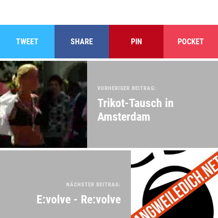
TWEET
SHARE
PIN
POCKET
VORHERIGER BEITRAG:
Trikot-Tausch in
Amsterdam
NÄCHSTER BEITRAG:
E:volve - Re:volve