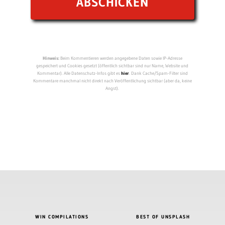
Hinweis:
Beim Kommentieren werden angegebene Daten sowie IP-Adresse
gespeichert und Cookies gesetzt (öffentlich sichtbar sind nur Name, Website und
Kommentar). Alle Datenschutz-Infos gibt es
hier
. Dank Cache/Spam-Filter sind
Kommentare manchmal nicht direkt nach Veröffentlichung sichtbar (aber da, keine
Angst).
WIN COMPILATIONS
BEST OF UNSPLASH