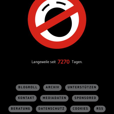
7270
Langeweile seit
Tagen.
BLOGROLL
ARCHIV
UNTERSTÜTZEN
KONTAKT
MEDIADATEN
SPONSORED
BERATUNG
DATENSCHUTZ
COOKIES
RSS