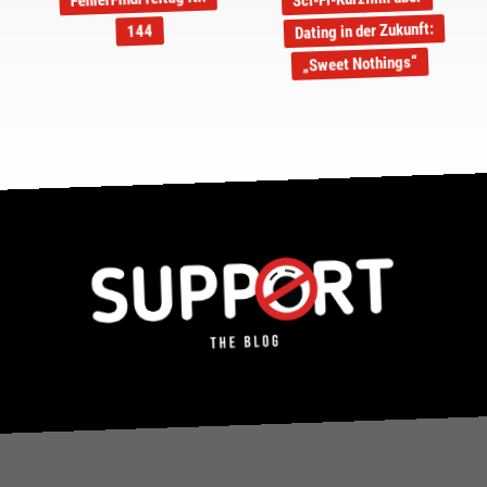
Dating in der Zukunft:
144
„Sweet Nothings“