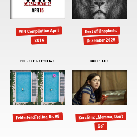
WIN Compilation April
Best of Unsplash:
Dezember 2025
2016
FEHLERFINDFREITAG
KURZFILME
Kurzfilm: „Momma, Don’t
FehlerFindFreitag Nr. 98
Go“