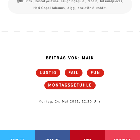
@BFTrick
,
bestofyoutube
,
laughingsquid
,
reddit
,
bitsandpieces
,
Hari Gopal Adamus
,
digg
,
beautifr
&
reddit
.
BEITRAG VON: MAIK
LUSTIG
FAIL
FUN
MONTAGSGEFÜHLE
Montag, 24. Mai 2021, 12:20 Uhr