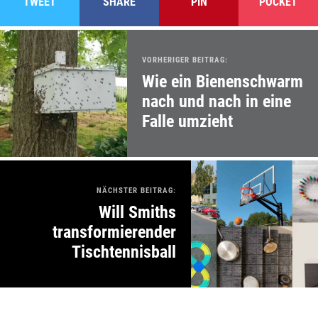
TWEET
SHARE
PIN
POCKET
VORHERIGER BEITRAG:
Wie ein Bienenschwarm
nach und nach in eine
Falle umzieht
NÄCHSTER BEITRAG:
Will Smiths
transformierender
Tischtennisball