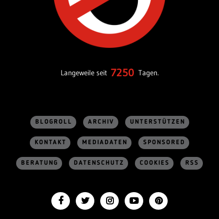
7250
Langeweile seit
Tagen.
BLOGROLL
ARCHIV
UNTERSTÜTZEN
KONTAKT
MEDIADATEN
SPONSORED
BERATUNG
DATENSCHUTZ
COOKIES
RSS