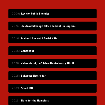
2009
Review: Public Enemies
2024
Elektrowerkzeuge falsch bedient (in Superzeitlupe)
2016
Trailer: I Am Not A Serial Killer
2015
Gänsehaut
2020
Videomix zeigt 40 Jahre Deutschrap / Hip Hop in 7:30 Minuten
2015
Bukarest Bicycle Bar
2009
Short: DIX
2013
Signs for the Homeless