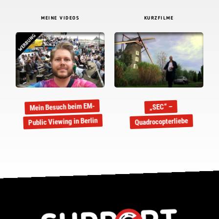
MEINE VIDEOS
KURZFILME
WERBUNG
Mein Besuch beim EM-
„SEC“ –
Public Viewing in Berlin
Quadrocopterliebe