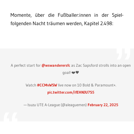
Momente, über die Fußballer:innen in der Spiel-
folgenden Nacht träumen werden, Kapitel 2.498:
A perfect start for
@wswanderersfc
as Zac Sapsford strolls into an open
goal! ❤️🖤
Watch
#CCMvWSW
live now on 10 Bold & Paramount+.
pic.twitter.com/ifEHNJU7S5
— Isuzu UTE A-League (@aleaguemen)
February 22, 2025