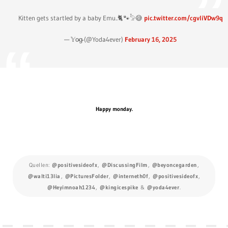
Kitten gets startled by a baby Emu..🐈🐾𓅦😅
pic.twitter.com/cgvliVDw9q
— 𝕐o̴g̴ (@Yoda4ever)
February 16, 2025
Happy monday.
Quellen:
@positivesideofx
,
@DiscussingFilm
,
@beyoncegarden
,
@walti13lia
,
@PicturesFoIder
,
@interneth0f
,
@positivesideofx
,
@Heyimnoah1234
,
@kingicespike
&
@yoda4ever
.