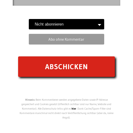
Abo ohne Kommentar
Hinweis:
Beim Kommentieren werden angegebene Daten sowie IP-Adresse
gespeichert und Cookies gesetzt (öffentlich sichtbar sind nur Name, Website und
Kommentar). Alle Datenschutz-Infos gibt es
hier
. Dank Cache/Spam-Filter sind
Kommentare manchmal nicht direkt nach Veröffentlichung sichtbar (aber da, keine
Angst).