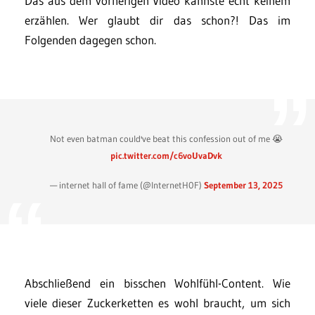
Das aus dem vorherigen Video kannste echt keinem
erzählen. Wer glaubt dir das schon?! Das im
Folgenden dagegen schon.
Not even batman could've beat this confession out of me 😭
pic.twitter.com/c6voUvaDvk
— internet hall of fame (@InternetH0F)
September 13, 2025
Abschließend ein bisschen Wohlfühl-Content. Wie
viele dieser Zuckerketten es wohl braucht, um sich