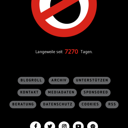
7270
Langeweile seit
Tagen.
BLOGROLL
ARCHIV
UNTERSTÜTZEN
KONTAKT
MEDIADATEN
SPONSORED
BERATUNG
DATENSCHUTZ
COOKIES
RSS