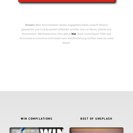
Hinweis:
Beim Kommentieren werden angegebene Daten sowie IP-Adresse
gespeichert und Cookies gesetzt (öffentlich sichtbar sind nur Name, Website und
Kommentar). Alle Datenschutz-Infos gibt es
hier
. Dank Cache/Spam-Filter sind
Kommentare manchmal nicht direkt nach Veröffentlichung sichtbar (aber da, keine
Angst).
WIN COMPILATIONS
BEST OF UNSPLASH