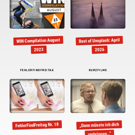
WIN Compilation August
Best of Unsplash: April
2023
2026
FEHLERFINDFREITAG
KURZFILME
FehlerFindFreitag Nr. 18
„Dann müsste ich dich
umbringen…“