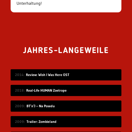
Unterhaltung!
JAHRES-LANGEWEILE
2014
Review: Wish I Was Here OST
2018
Real-Life HUMAN Zoetrope
2009
BT’n’J – Na Posedu
2009
Trailer: Zombieland