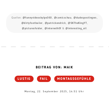
Quellen:
@funnyvideosbylpe360
,
@comicschau
,
@dudespostingws
,
@dirtyfootbaiier
,
@patrickendrick
,
@SKTheKingYT
,
@picturesfoider
,
@interneth0f
&
@interesting_ail
.
BEITRAG VON: MAIK
LUSTIG
FAIL
MONTAGSGEFÜHLE
Montag, 22. September 2025, 14:51 Uhr