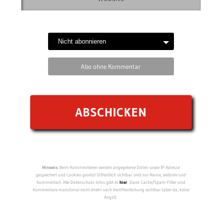
Abo ohne Kommentar
Hinweis:
Beim Kommentieren werden angegebene Daten sowie IP-Adresse
gespeichert und Cookies gesetzt (öffentlich sichtbar sind nur Name, Website und
Kommentar). Alle Datenschutz-Infos gibt es
hier
. Dank Cache/Spam-Filter sind
Kommentare manchmal nicht direkt nach Veröffentlichung sichtbar (aber da, keine
Angst).