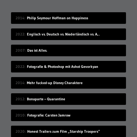
2014
Philip Seymour Hoffman on Happiness
2022
Englisch vs. Deutsch vs. Niederländisch vs. Afrikaans
2007
Das ist Alles.
2022
Fotografie & Photoshop mit Ashot Gevorkyan
2014
Mehr fucked-up Disney Charaktere
2012
Bonaparte – Quarantine
2010
Fotografie: Carsten Jamrow
2020
Honest Trailers zum Film „Starship Troopers“