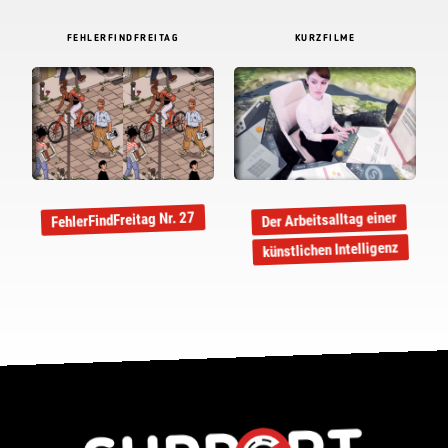
FEHLERFINDFREITAG
KURZFILME
Der Arbeitsalltag einer
FehlerFindFreitag Nr. 27
künstlichen Intelligenz