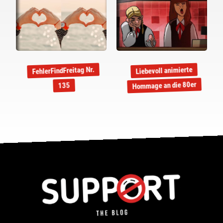
FehlerFindFreitag Nr.
Liebevoll animierte
Hommage an die 80er
135