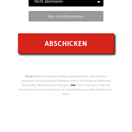
Abo ohne Kommentar
Hinweis:
Beim Kommentieren werden angegebene Daten sowie IP-Adresse
gespeichert und Cookies gesetzt (öffentlich sichtbar sind nur Name, Website und
Kommentar). Alle Datenschutz-Infos gibt es
hier
. Dank Cache/Spam-Filter sind
Kommentare manchmal nicht direkt nach Veröffentlichung sichtbar (aber da, keine
Angst).