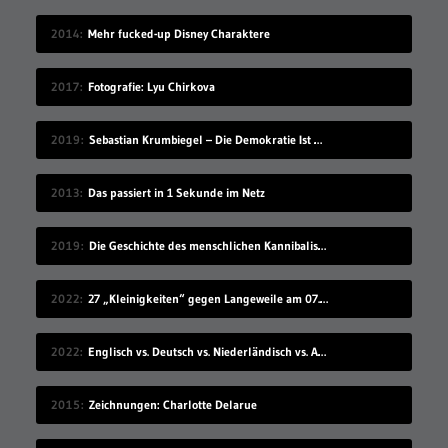
2014
Mehr fucked-up Disney Charaktere
2017
Fotografie: Lyu Chirkova
2019
Sebastian Krumbiegel – Die Demokratie Ist Weiblich
2013
Das passiert in 1 Sekunde im Netz
2019
Die Geschichte des menschlichen Kannibalismus
2022
27 „Kleinigkeiten“ gegen Langeweile am 07.08.2022
2022
Englisch vs. Deutsch vs. Niederländisch vs. Afrikaans
2015
Zeichnungen: Charlotte Delarue