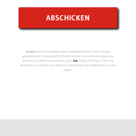
Hinweis:
Beim Kommentieren werden angegebene Daten sowie IP-Adresse
gespeichert und Cookies gesetzt (öffentlich sichtbar sind nur Name, Website und
Kommentar). Alle Datenschutz-Infos gibt es
hier
. Dank Cache/Spam-Filter sind
Kommentare manchmal nicht direkt nach Veröffentlichung sichtbar (aber da, keine
Angst).