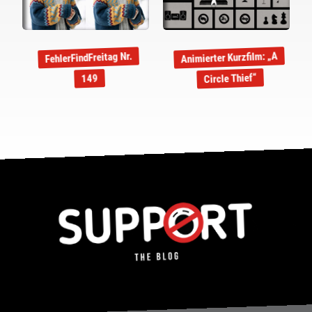
Animierter Kurzfilm: „A
FehlerFindFreitag Nr.
Circle Thief“
149