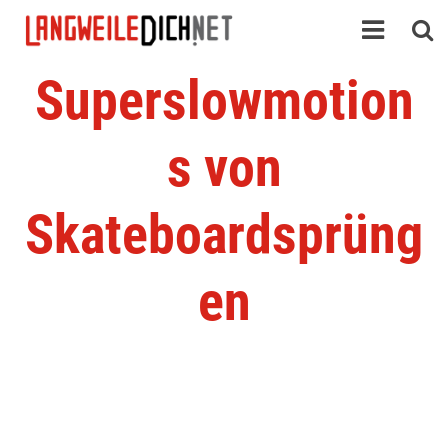
Superslowmotion
s von
Skateboardsprüng
en