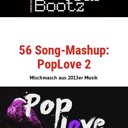
56 Song-Mashup:
PopLove 2
Mischmasch aus 2013er Musik