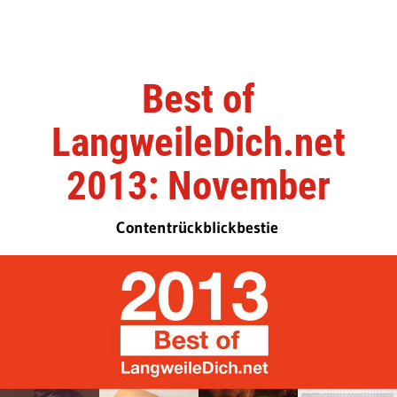
Best of
LangweileDich.net
2013: November
Contentrückblickbestie