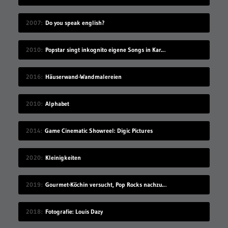
2007
Do you speak english?
2010
Popstar singt inkognito eigene Songs in Karaokebar
2016
Häuserwand-Wandmalereien
2010
Alphabet
2014
Game Cinematic Showreel: Digic Pictures
2020
Kleinigkeiten
2019
Gourmet-Köchin versucht, Pop Rocks nachzumachen
2018
Fotografie: Louis Dazy