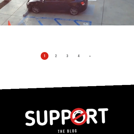
1
2
3
4
»