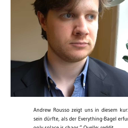
Andrew Rousso zeigt uns in diesem ku
sein dürfte, als der Everything-Bagel er
only solace is chaos.“ Quelle: reddit