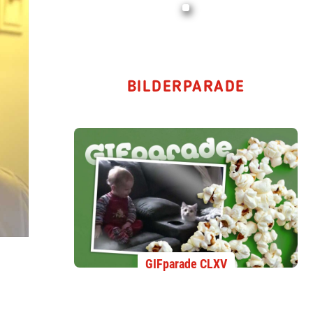
BILDERPARADE
GIFparade CLXV