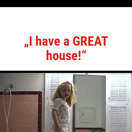
„I have a GREAT
house!“