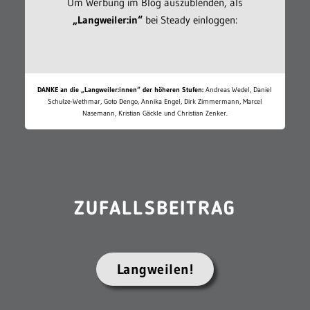
Um Werbung im Blog auszublenden, als
„Langweiler:in“
bei Steady einloggen:
DANKE an die „Langweiler:innen“ der höheren Stufen:
Andreas Wedel, Daniel
Schulze-Wethmar, Goto Dengo, Annika Engel, Dirk Zimmermann, Marcel
Nasemann, Kristian Gäckle und Christian Zenker.
ZUFALLSBEITRAG
Langweilen!