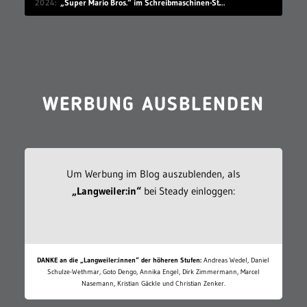
2024
„Super Mario Bros.“ im Schreibmaschinen-Stil spielen
WERBUNG AUSBLENDEN
Um Werbung im Blog auszublenden, als
„Langweiler:in“
bei Steady einloggen:
DANKE an die „Langweiler:innen“ der höheren Stufen:
Andreas Wedel, Daniel
Schulze-Wethmar, Goto Dengo, Annika Engel, Dirk Zimmermann, Marcel
Nasemann, Kristian Gäckle und Christian Zenker.