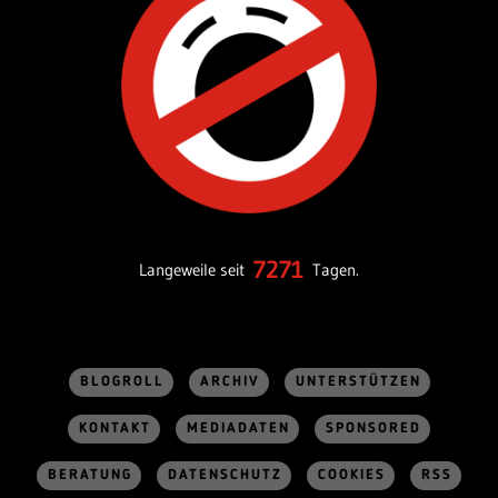
7271
Langeweile seit
Tagen.
BLOGROLL
ARCHIV
UNTERSTÜTZEN
KONTAKT
MEDIADATEN
SPONSORED
BERATUNG
DATENSCHUTZ
COOKIES
RSS