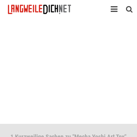
1 Kurzweilige Sachen zu "Mecha Yoshi Art Toy"