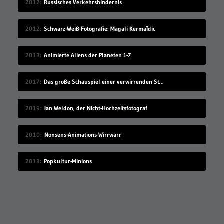
2012
Russisches Verkehrshindernis
2012
Schwarz-Weiß-Fotografie: Magali Kermaīdic
2013
Animierte Aliens der Planeten 1-7
2017
Das große Schauspiel einer verwirrenden Straßenkennzeichnung
2019
Ian Weldon, der Nicht-Hochzeitsfotograf
2010
Nonsens-Animations-Wirrwarr
2013
Popkultur-Minions