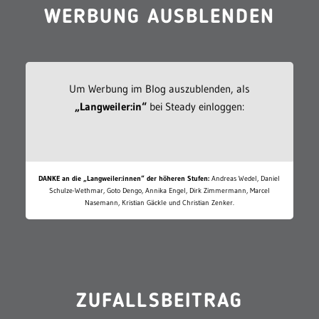
WERBUNG AUSBLENDEN
Um Werbung im Blog auszublenden, als
„Langweiler:in“
bei Steady einloggen:
DANKE an die „Langweiler:innen“ der höheren Stufen:
Andreas Wedel, Daniel
Schulze-Wethmar, Goto Dengo, Annika Engel, Dirk Zimmermann, Marcel
Nasemann, Kristian Gäckle und Christian Zenker.
ZUFALLSBEITRAG