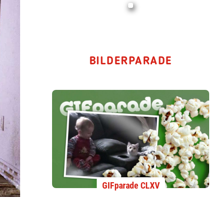
BILDERPARADE
GIFparade CLXV