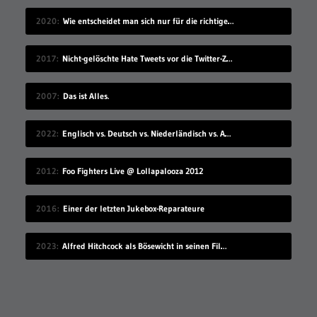
2020
Wie entscheidet man sich nur für die richtige Idee?
2017
Nicht-gelöschte Hate Tweets vor die Twitter-Zentrale gesprüht
2007
Das ist Alles.
2022
Englisch vs. Deutsch vs. Niederländisch vs. Afrikaans
2012
Foo Fighters Live @ Lollapalooza 2012
2016
Einer der letzten Jukebox-Reparateure
2023
Alfred Hitchcock als Bösewicht in seinen Filmen