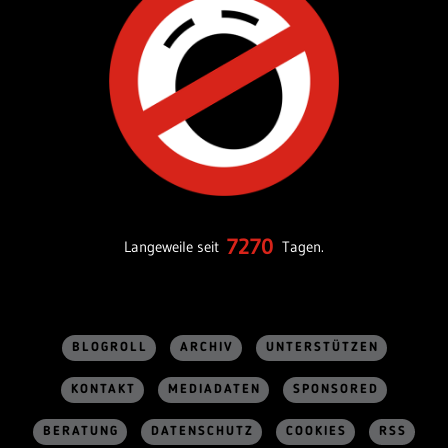
7270
Langeweile seit
Tagen.
BLOGROLL
ARCHIV
UNTERSTÜTZEN
KONTAKT
MEDIADATEN
SPONSORED
BERATUNG
DATENSCHUTZ
COOKIES
RSS