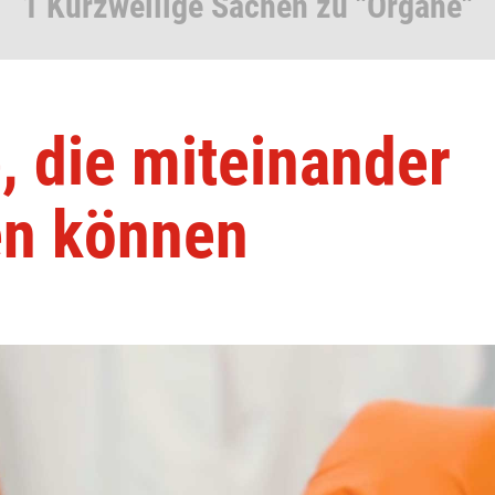
1 Kurzweilige Sachen zu "Organe"
 die miteinander
en können