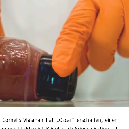
 Cornelis Vlasman hat „Oscar“ erschaffen, einen
men-klickbar ist. Klingt nach Science Fiction, ist