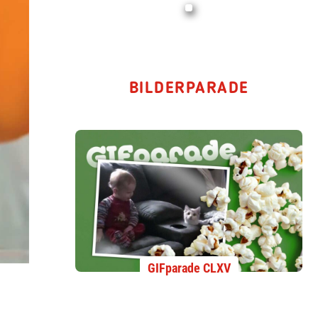
BILDERPARADE
GIFparade CLXV