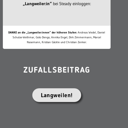
„Langweiler:in“
bei Steady einloggen:
DANKE an die „Langweiler:innen“ der höheren Stufen:
Andreas Wedel, Daniel
Schulze-Wethmar, Goto Dengo, Annika Engel, Dirk Zimmermann, Marcel
Nasemann, Kristian Gäckle und Christian Zenker.
ZUFALLSBEITRAG
Langweilen!