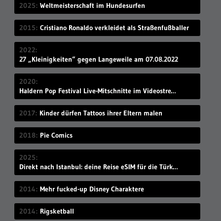
2025
Weltmeisterschaft im Hundesurfen
2015
Cristiano Ronaldo verkleidet als Straßenfußballer
2022
27 „Kleinigkeiten“ gegen Langeweile am 07.08.2022
2020
Haldern Pop Festival Live-Mitschnitte im Videostream (2008-2019)
2017
Kinder dürfen Tattoos ihrer Eltern malen
2018
Pie Comics
2025
Direkt nach Istanbul: deine Reise eSIM für die Türkei
2014
Mehr fucked-up Disney Charaktere
2014
Rigsketball