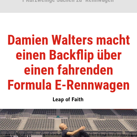
Damien Walters macht
einen Backflip über
einen fahrenden
Formula E-Rennwagen
Leap of Faith