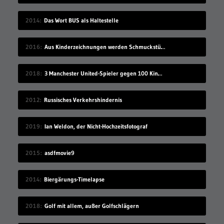
2014
Das Wort BUS als Haltestelle
2016
Aus Kinderzeichnungen werden Schmuckstücke
2018
3 Manchester United-Spieler gegen 100 Kinder
2012
Russisches Verkehrshindernis
2019
Ian Weldon, der Nicht-Hochzeitsfotograf
2015
asdfmovie9
2014
Biergärungs-Timelapse
2018
Golf mit allem, außer Golfschlägern