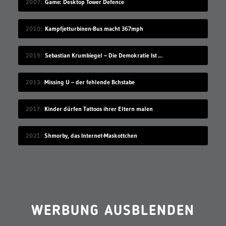
2007
Game: Desktop Tower Defence
2010
Kampfjetturbinen-Bus macht 367mph
2019
Sebastian Krumbiegel – Die Demokratie Ist Weiblich
2013
Missing U – der fehlende Bchstabe
2017
Kinder dürfen Tattoos ihrer Eltern malen
2021
Shmorby, das Internet-Maskottchen
WERBUNG AUSBLENDEN