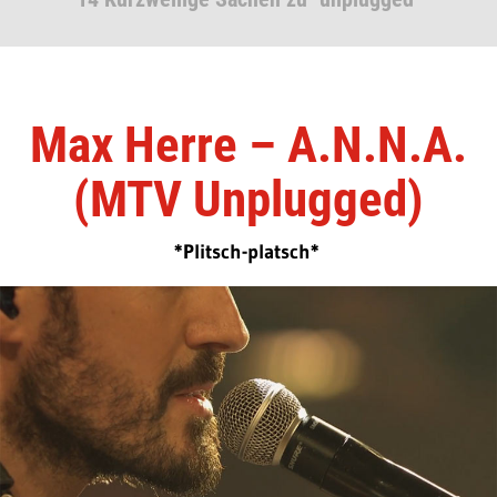
Max Herre – A.N.N.A.
(MTV Unplugged)
*Plitsch-platsch*