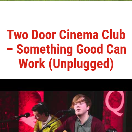
Two Door Cinema Club
– Something Good Can
Work (Unplugged)