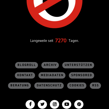
7270
Langeweile seit
Tagen.
BLOGROLL
ARCHIV
UNTERSTÜTZEN
KONTAKT
MEDIADATEN
SPONSORED
BERATUNG
DATENSCHUTZ
COOKIES
RSS