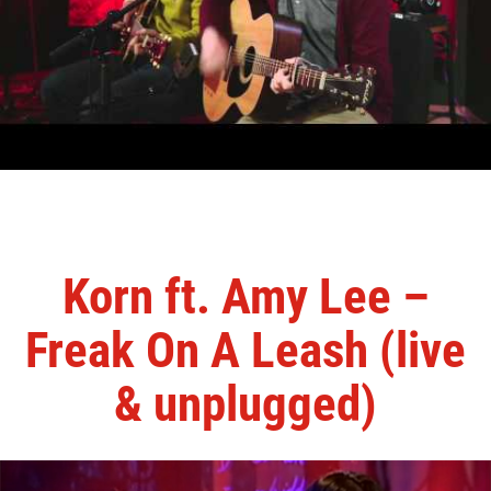
Korn ft. Amy Lee –
Freak On A Leash (live
& unplugged)