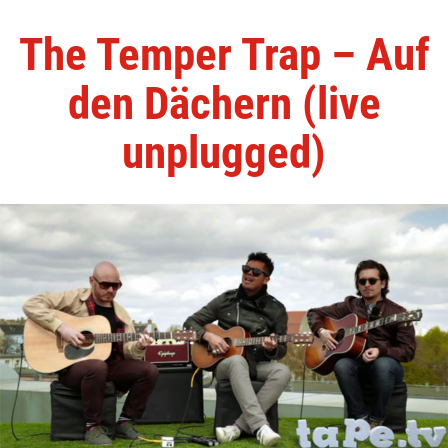
The Temper Trap – Auf
den Dächern (live
unplugged)