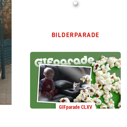
BILDERPARADE
GIFparade CLXV