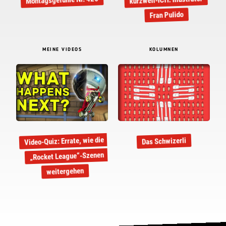
Fran Pulido
MEINE VIDEOS
KOLUMNEN
Video-Quiz: Errate, wie die
Das Schwizerli
„Rocket League“-Szenen
weitergehen