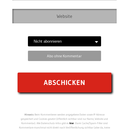
Abo ohne Kommentar
Hinweis:
Beim Kommentieren werden angegebene Daten sowie IP-Adresse
gespeichert und Cookies gesetzt (öffentlich sichtbar sind nur Name, Website und
Kommentar). Alle Datenschutz-Infos gibt es
hier
. Dank Cache/Spam-Filter sind
Kommentare manchmal nicht direkt nach Veröffentlichung sichtbar (aber da, keine