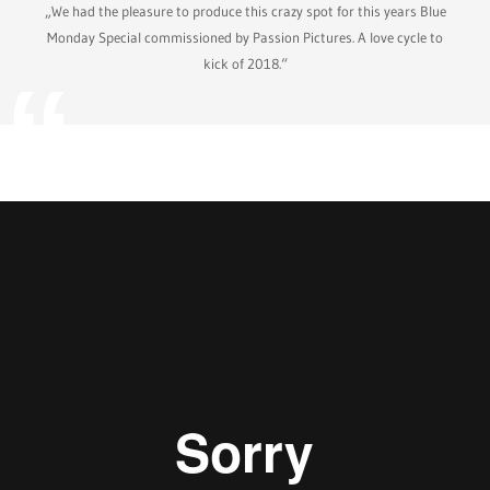
„We had the pleasure to produce this crazy spot for this years Blue
Monday Special commissioned by Passion Pictures. A love cycle to
kick of 2018.“