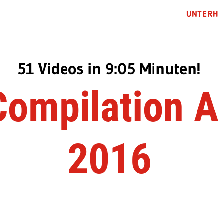
UNTERH
51 Videos in 9:05 Minuten!
ompilation 
2016