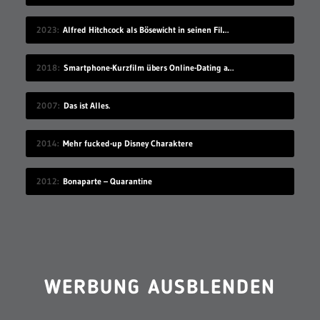
2023
Alfred Hitchcock als Bösewicht in seinen Filmen
2018
Smartphone-Kurzfilm übers Online-Dating auf Zugreise
2007
Das ist Alles.
2014
Mehr fucked-up Disney Charaktere
2012
Bonaparte – Quarantine
WERBUNG AUSBLENDEN