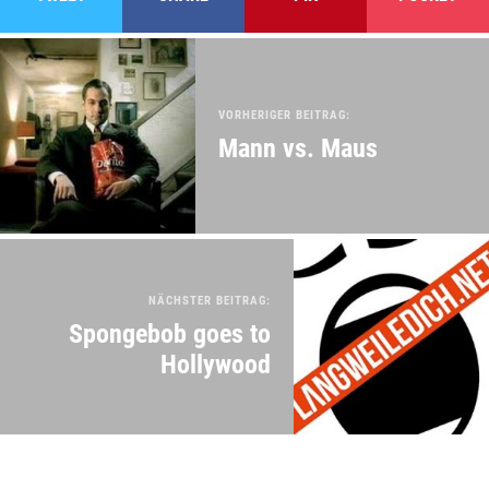
VORHERIGER BEITRAG:
Mann vs. Maus
NÄCHSTER BEITRAG:
Spongebob goes to
Hollywood