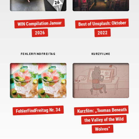
Best of Unsplash: Oktober
WIN Compilation Januar
2026
2022
FEHLERFINDFREITAG
KURZFILME
Kurzfilm: „Toomas Beneath
FehlerFindFreitag Nr. 34
the Valley of the Wild
Wolves“