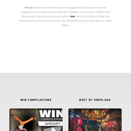
Hinweis:
Beim Kommentieren werden angegebene Daten sowie IP-Adresse
gespeichert und Cookies gesetzt (öffentlich sichtbar sind nur Name, Website und
Kommentar). Alle Datenschutz-Infos gibt es
hier
. Dank Cache/Spam-Filter sind
Kommentare manchmal nicht direkt nach Veröffentlichung sichtbar (aber da, keine
Angst).
WIN COMPILATIONS
BEST OF UNSPLASH