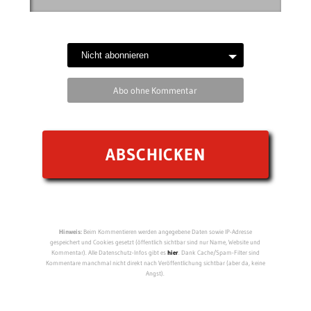
Abo ohne Kommentar
Hinweis:
Beim Kommentieren werden angegebene Daten sowie IP-Adresse
gespeichert und Cookies gesetzt (öffentlich sichtbar sind nur Name, Website und
Kommentar). Alle Datenschutz-Infos gibt es
hier
. Dank Cache/Spam-Filter sind
Kommentare manchmal nicht direkt nach Veröffentlichung sichtbar (aber da, keine
Angst).