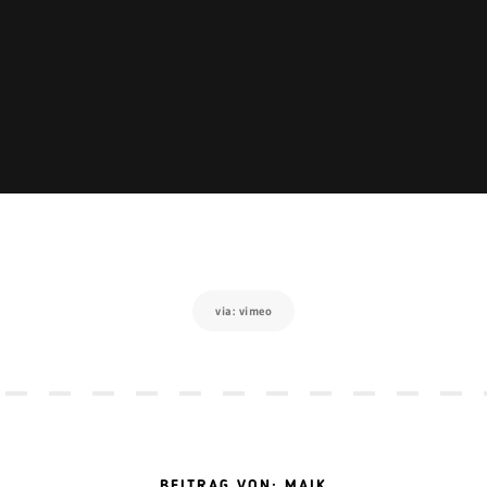
via: vimeo
BEITRAG VON: MAIK