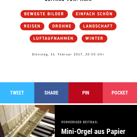
BEWEGTE BILDER
EINFACH SCHÖN
REISEN
DROHNE
LANDSCHAFT
LUFTAUFNAHMEN
WINTER
Dienstag, 14. Februar 2017, 20:50 Uhr
TWEET
SHARE
PIN
POCKET
VORHERIGER BEITRAG:
Mini-Orgel aus Papier