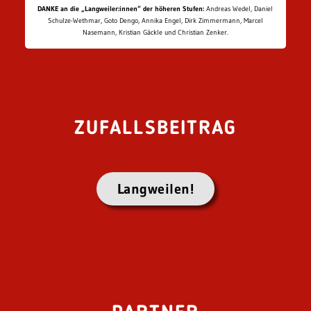
DANKE an die „Langweiler:innen“ der höheren Stufen:
Andreas Wedel, Daniel
Schulze-Wethmar, Goto Dengo, Annika Engel, Dirk Zimmermann, Marcel
Nasemann, Kristian Gäckle und Christian Zenker.
ZUFALLSBEITRAG
Langweilen!