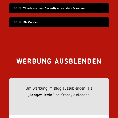
2013
Timelapse: was Curiosity so auf dem Mars macht
2018
Pie Comics
WERBUNG AUSBLENDEN
Um Werbung im Blog auszublenden, als
„Langweiler:in“
bei Steady einloggen: