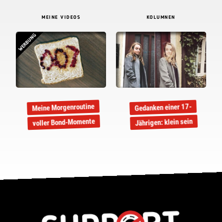
MEINE VIDEOS
KOLUMNEN
WERBUNG
Meine Morgenroutine
Gedanken einer 17-
voller Bond-Momente
Jährigen: klein sein