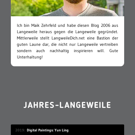
Ich bin Maik Zehrfeld und habe diesen Blog 2006 aus
Langeweile heraus gegen die Langeweile gegründet.
Mittlerweile stellt LangweileDich.net eine Bastion der
guten Laune dar, die nicht nur Langeweile vertreiben
sondern auch nachhaltig inspirieren will. Gute
Unterhaltung!
JAHRES-LANGEWEILE
2019
Digital Paintings: Yun Ling