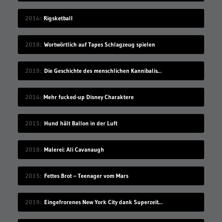
2014
Rigsketball
2018
Wortwörtlich auf Tapes Schlagzeug spielen
2019
Die Geschichte des menschlichen Kannibalismus
2014
Mehr fucked-up Disney Charaktere
2015
Hund hält Ballon in der Luft
2018
Malerei: Ali Cavanaugh
2015
Fettes Brot – Teenager vom Mars
2019
Eingefrorenes New York City dank Superzeitlupe