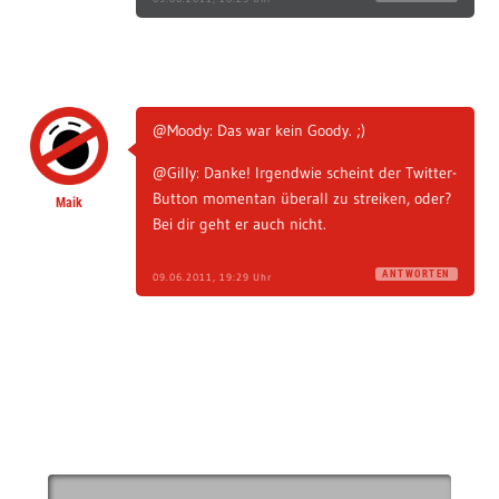
@Moody: Das war kein Goody. ;)
@Gilly: Danke! Irgendwie scheint der Twitter-
Button momentan überall zu streiken, oder?
Maik
Bei dir geht er auch nicht.
ANTWORTEN
09.06.2011, 19:29 Uhr