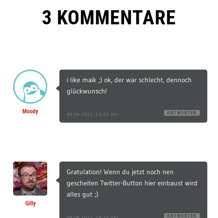
3 KOMMENTARE
i like maik ;) ok, der war schlecht, dennoch
glückwunsch!
Moody
ANTWORTEN
09.06.2011, 13:50 Uhr
Gratulation! Wenn du jetzt noch nen
gescheiten Twitter-Button hier einbaust wird
alles gut ;)
Gilly
ANTWORTEN
09.06.2011, 18:25 Uhr