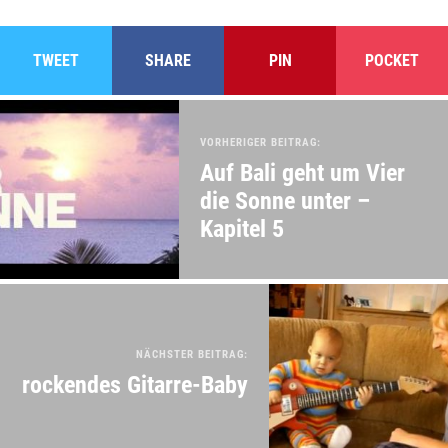
TWEET
SHARE
PIN
POCKET
VORHERIGER BEITRAG:
Auf Bali geht um Vier
die Sonne unter –
Kapitel 5
NÄCHSTER BEITRAG:
rockendes Gitarre-Baby