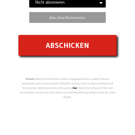
Abo ohne Kommentar
Hinweis:
Beim Kommentieren werden angegebene Daten sowie IP-Adresse
gespeichert und Cookies gesetzt (öffentlich sichtbar sind nur Name, Website und
Kommentar). Alle Datenschutz-Infos gibt es
hier
. Dank Cache/Spam-Filter sind
Kommentare manchmal nicht direkt nach Veröffentlichung sichtbar (aber da, keine
Angst).