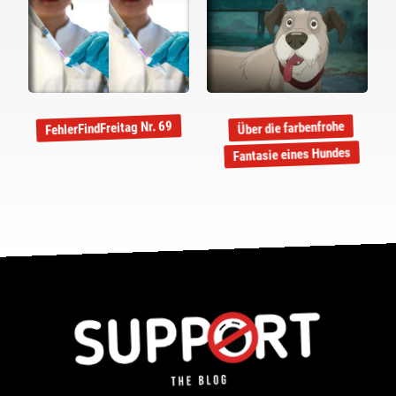
FehlerFindFreitag Nr. 69
Über die farbenfrohe
Fantasie eines Hundes