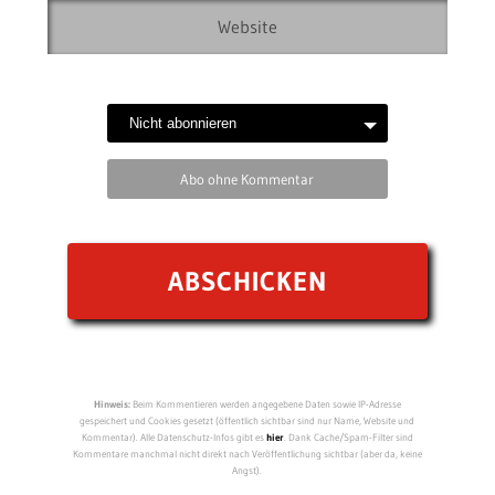
Abo ohne Kommentar
Hinweis:
Beim Kommentieren werden angegebene Daten sowie IP-Adresse
gespeichert und Cookies gesetzt (öffentlich sichtbar sind nur Name, Website und
Kommentar). Alle Datenschutz-Infos gibt es
hier
. Dank Cache/Spam-Filter sind
Kommentare manchmal nicht direkt nach Veröffentlichung sichtbar (aber da, keine
Angst).