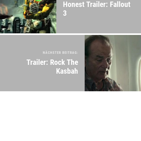
Honest Trailer: Fallout
3
NÄCHSTER BEITRAG:
Trailer: Rock The
Kasbah