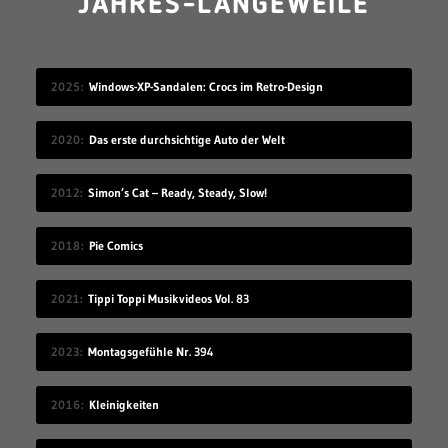
JAHRES-LANGEWEILE
2025
Windows-XP-Sandalen: Crocs im Retro-Design
2020
Das erste durchsichtige Auto der Welt
2012
Simon’s Cat – Ready, Steady, Slow!
2018
Pie Comics
2021
Tippi Toppi Musikvideos Vol. 83
2023
Montagsgefühle Nr. 394
2016
Kleinigkeiten