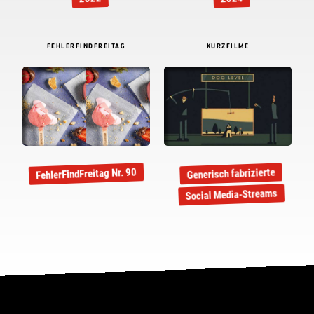
FEHLERFINDFREITAG
KURZFILME
FehlerFindFreitag Nr. 90
Generisch fabrizierte
Social Media-Streams