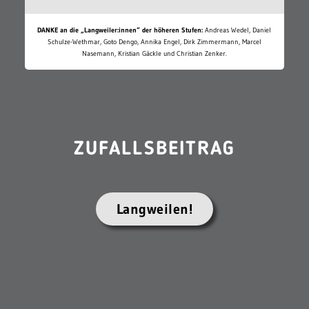
DANKE an die „Langweiler:innen“ der höheren Stufen:
Andreas Wedel, Daniel
Schulze-Wethmar, Goto Dengo, Annika Engel, Dirk Zimmermann, Marcel
Nasemann, Kristian Gäckle und Christian Zenker.
ZUFALLSBEITRAG
Langweilen!