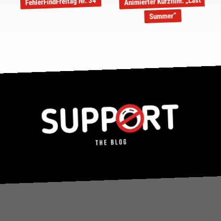
Animierter Kurzfilm: „Last
FehlerFindFreitag Nr. 34
Summer“