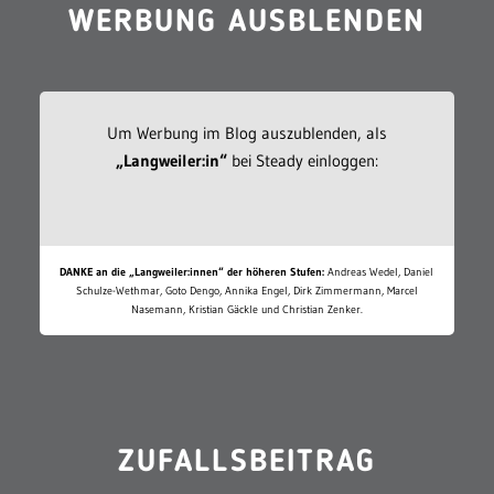
WERBUNG AUSBLENDEN
Um Werbung im Blog auszublenden, als
„Langweiler:in“
bei Steady einloggen:
DANKE an die „Langweiler:innen“ der höheren Stufen:
Andreas Wedel, Daniel
Schulze-Wethmar, Goto Dengo, Annika Engel, Dirk Zimmermann, Marcel
Nasemann, Kristian Gäckle und Christian Zenker.
ZUFALLSBEITRAG