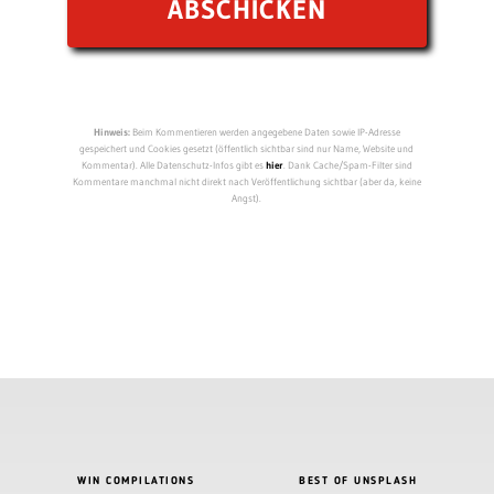
Hinweis:
Beim Kommentieren werden angegebene Daten sowie IP-Adresse
gespeichert und Cookies gesetzt (öffentlich sichtbar sind nur Name, Website und
Kommentar). Alle Datenschutz-Infos gibt es
hier
. Dank Cache/Spam-Filter sind
Kommentare manchmal nicht direkt nach Veröffentlichung sichtbar (aber da, keine
Angst).
WIN COMPILATIONS
BEST OF UNSPLASH