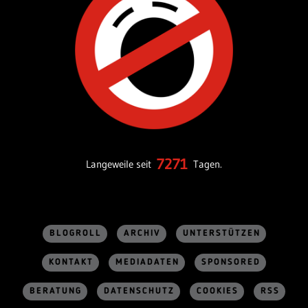
7271
Langeweile seit
Tagen.
BLOGROLL
ARCHIV
UNTERSTÜTZEN
KONTAKT
MEDIADATEN
SPONSORED
BERATUNG
DATENSCHUTZ
COOKIES
RSS