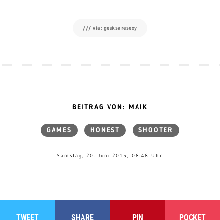
/// via: geeksaresexy
BEITRAG VON: MAIK
GAMES
HONEST
SHOOTER
Samstag, 20. Juni 2015, 08:48 Uhr
TWEET
SHARE
PIN
POCKET