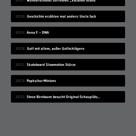
2017
Wunderschönes Surfvideo: „Vacation Island“
2010
Geschichte erzählen mal anders: Uncle Jack
2013
Anna F. – DNA
2018
Golf mit allem, außer Golfschlägern
2011
Skateboard Slowmotion Stürze
2013
Popkultur-Minions
2022
Steve Birnbaum besucht Original-Schauplätze von Musik-Fotografien