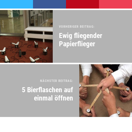
VORHERIGER BEITRAG:
Ewig fliegender
Papierflieger
NÄCHSTER BEITRAG:
5 Bierflaschen auf
einmal öffnen