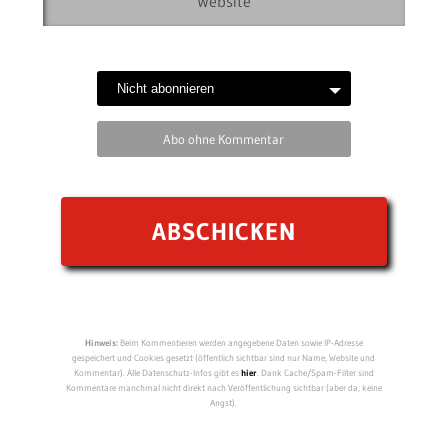
Abo ohne Kommentar
Hinweis:
Beim Kommentieren werden angegebene Daten sowie IP-Adresse
gespeichert und Cookies gesetzt (öffentlich sichtbar sind nur Name, Website und
Kommentar). Alle Datenschutz-Infos gibt es
hier
. Dank Cache/Spam-Filter sind
Kommentare manchmal nicht direkt nach Veröffentlichung sichtbar (aber da, keine
Angst).