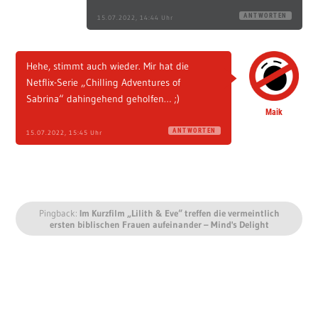
ANTWORTEN
15.07.2022, 14:44 Uhr
Hehe, stimmt auch wieder. Mir hat die
Netflix-Serie „Chilling Adventures of
Sabrina“ dahingehend geholfen… ;)
Maik
ANTWORTEN
15.07.2022, 15:45 Uhr
Pingback:
Im Kurzfilm „Lilith & Eve“ treffen die vermeintlich
ersten biblischen Frauen aufeinander – Mind's Delight