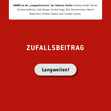
DANKE an die „Langweiler:innen“ der höheren Stufen:
Andreas Wedel, Daniel
Schulze-Wethmar, Goto Dengo, Annika Engel, Dirk Zimmermann, Marcel
Nasemann, Kristian Gäckle und Christian Zenker.
ZUFALLSBEITRAG
Langweilen!