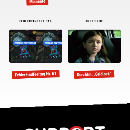
Momente
FEHLERFINDFREITAG
KURZFILME
FehlerFindFreitag Nr. 51
Kurzfilm: „Gridlock“