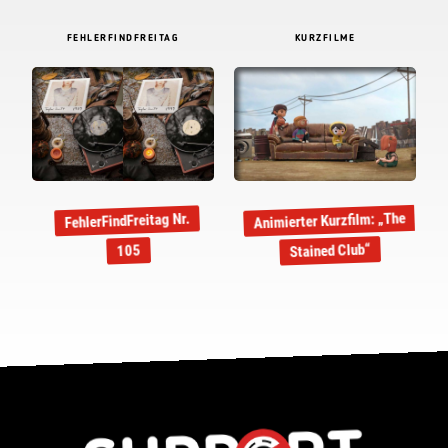
FEHLERFINDFREITAG
KURZFILME
Animierter Kurzfilm: „The
FehlerFindFreitag Nr.
Stained Club“
105