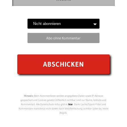
Abo ohne Kommentar
Hinweis:
Beim Kommentieren werden angegebene Daten sowie IP-Adresse
gespeichert und Cookies gesetzt (öffentlich sichtbar sind nur Name, Website und
Kommentar). Alle Datenschutz-Infos gibt es
hier
. Dank Cache/Spam-Filter sind
Kommentare manchmal nicht direkt nach Veröffentlichung sichtbar (aber da, keine
Angst).