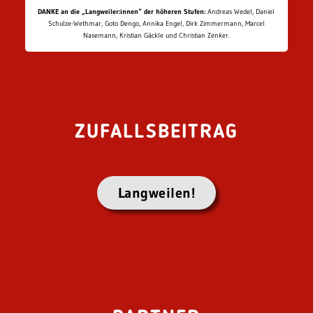
DANKE an die „Langweiler:innen“ der höheren Stufen:
Andreas Wedel, Daniel
Schulze-Wethmar, Goto Dengo, Annika Engel, Dirk Zimmermann, Marcel
Nasemann, Kristian Gäckle und Christian Zenker.
ZUFALLSBEITRAG
Langweilen!