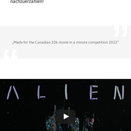
nachzuerzählen!
„Made for the Canadian 10k movie in a minute competition 2022“