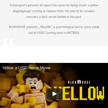
A therapist’s patients all report the same terrifying vision: a yellow
doppelganger coming to replace them. His search for answers
uncovers a dark secret hidden in the past.
BLOKHOUSE presents „YELLOW“, a psychological horror story made
out of LEGO. Coming soon to NETBRIX.
Yellow: a LEGO Horror Movie