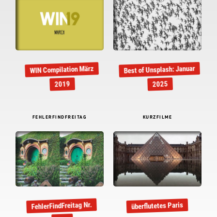
Best of Unsplash: Januar
WIN Compilation März
2019
2025
FEHLERFINDFREITAG
KURZFILME
FehlerFindFreitag Nr.
überflutetes Paris