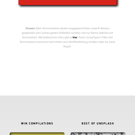
Hinweis:
Beim Kommentieren werden angegebene Daten sowie IP-Adresse
gespeichert und Cookies gesetzt (öffentlich sichtbar sind nur Name, Website und
Kommentar). Alle Datenschutz-Infos gibt es
hier
. Dank Cache/Spam-Filter sind
Kommentare manchmal nicht direkt nach Veröffentlichung sichtbar (aber da, keine
Angst).
WIN COMPILATIONS
BEST OF UNSPLASH