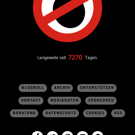
7270
Langeweile seit
Tagen.
BLOGROLL
ARCHIV
UNTERSTÜTZEN
KONTAKT
MEDIADATEN
SPONSORED
BERATUNG
DATENSCHUTZ
COOKIES
RSS