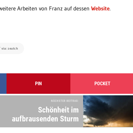
weitere Arbeiten von Franz auf dessen
Website
.
 via: zeutch
PIN
POCKET
NÄCHSTER BEITRAG:
Schönheit im
aufbrausenden Sturm