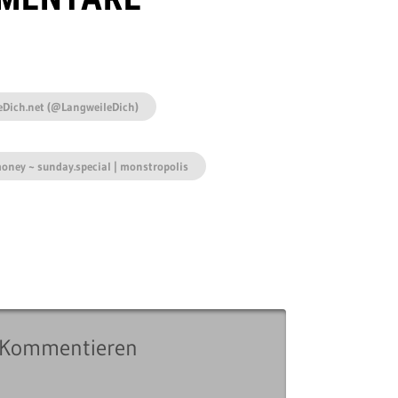
eDich.net (@LangweileDich)
money ~ sunday.special | monstropolis