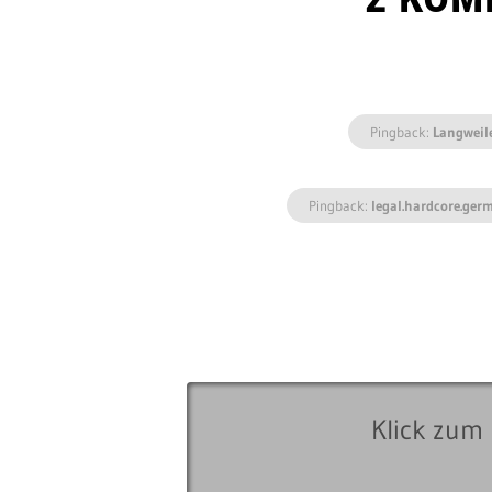
Pingback:
Langweil
Pingback:
legal.hardcore.ger