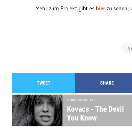
Mehr zum Projekt gibt es
hier
zu sehen, 
///
TWEET
SHARE
VORHERIGER BEITRAG:
Kovacs - The Devil
You Know