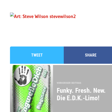
TWEET
SHARE
VORHERIGER BEITRAG:
Funky. Fresh. New.
Die E.D.K.-Limo!