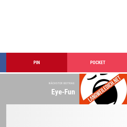
PIN
POCKET
NÄCHSTER BEITRAG:
Eye-Fun