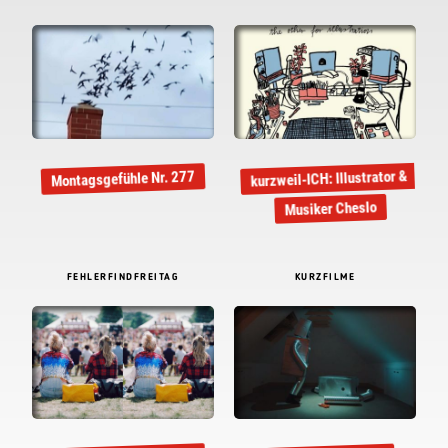
kurzweil-ICH: Illustrator &
Montagsgefühle Nr. 277
Musiker Cheslo
FEHLERFINDFREITAG
KURZFILME