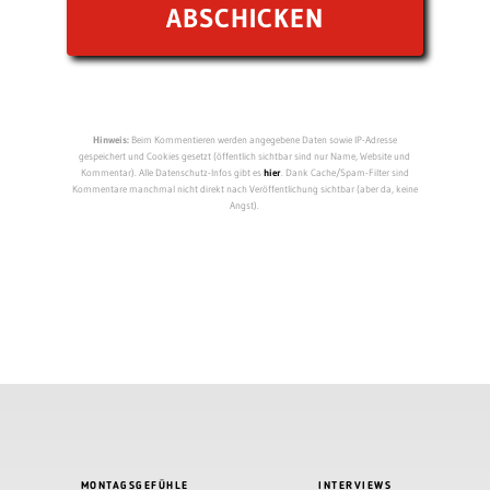
Hinweis:
Beim Kommentieren werden angegebene Daten sowie IP-Adresse
gespeichert und Cookies gesetzt (öffentlich sichtbar sind nur Name, Website und
Kommentar). Alle Datenschutz-Infos gibt es
hier
. Dank Cache/Spam-Filter sind
Kommentare manchmal nicht direkt nach Veröffentlichung sichtbar (aber da, keine
Angst).
MONTAGSGEFÜHLE
INTERVIEWS