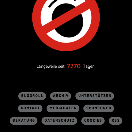
7270
Langeweile seit
Tagen.
BLOGROLL
ARCHIV
UNTERSTÜTZEN
KONTAKT
MEDIADATEN
SPONSORED
BERATUNG
DATENSCHUTZ
COOKIES
RSS