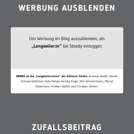
WERBUNG AUSBLENDEN
Um Werbung im Blog auszublenden, als
„Langweiler:in“
bei Steady einloggen:
DANKE an die „Langweiler:innen“ der höheren Stufen:
Andreas Wedel, Daniel
Schulze-Wethmar, Goto Dengo, Annika Engel, Dirk Zimmermann, Marcel
Nasemann, Kristian Gäckle und Christian Zenker.
ZUFALLSBEITRAG