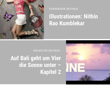
VORHERIGER BEITRAG:
Illustrationen: Nithin
Rao Kumblekar
NÄCHSTER BEITRAG:
Auf Bali geht um Vier
die Sonne unter –
Kapitel 2