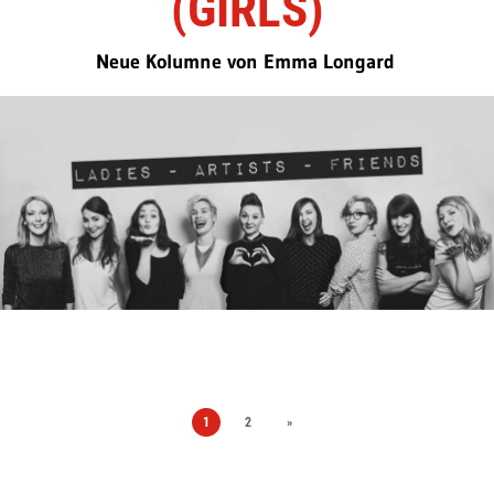
(GIRLS)
Neue Kolumne von Emma Longard
1
2
»