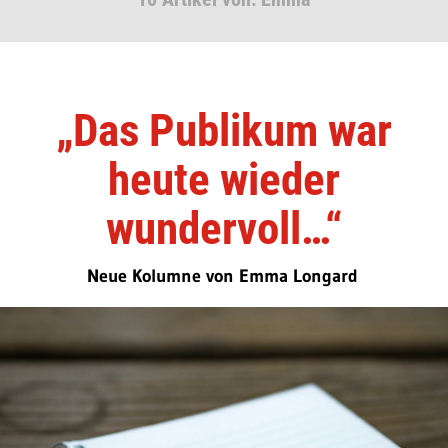
„Das Publikum war
heute wieder
wundervoll…“
Neue Kolumne von Emma Longard