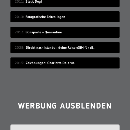
2011
Static Dog!
2013
Fotografische Zeitcollagen
2012
Bonaparte – Quarantine
2025
Direkt nach Istanbul: deine Reise eSIM für die Türkei
2015
Zeichnungen: Charlotte Delarue
WERBUNG AUSBLENDEN