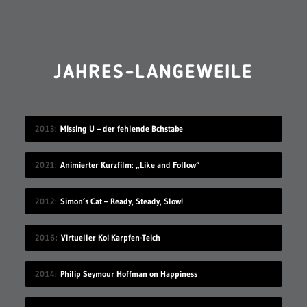
JAHRES-LANGEWEILE
2013
Missing U – der fehlende Bchstabe
2021
Animierter Kurzfilm: „Like and Follow“
2012
Simon’s Cat – Ready, Steady, Slow!
2016
Virtueller Koi Karpfen-Teich
2014
Philip Seymour Hoffman on Happiness