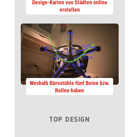
Design-Karten von Städten online
erstellen
Weshalb Bürostühle fünf Beine bzw.
Rollen haben
TOP DESIGN