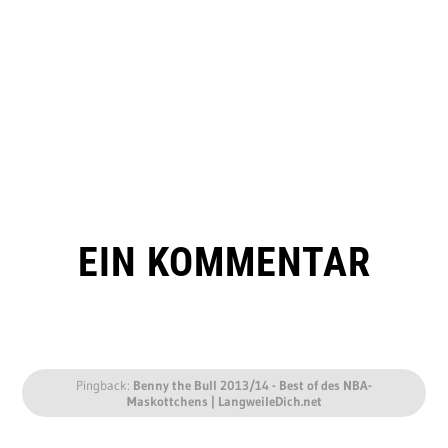
EIN KOMMENTAR
Pingback:
Benny the Bull 2013/14 - Best of des NBA-
Maskottchens | LangweileDich.net