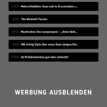
2023
Makro-Halbtöne: Ganz nah in Druckmotive reingezoomt
2010
The Windmill Farmer
2021
Musikvideo: Das Lumpenpack – „Dolce Wohnen“
2018
Mit richtig Style über einen Zaun steigen/fallen
2024
Ist Perfektionismus gut oder schlecht?
WERBUNG AUSBLENDEN