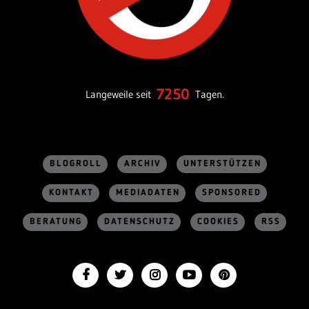
7250
Langeweile seit
Tagen.
BLOGROLL
ARCHIV
UNTERSTÜTZEN
KONTAKT
MEDIADATEN
SPONSORED
BERATUNG
DATENSCHUTZ
COOKIES
RSS