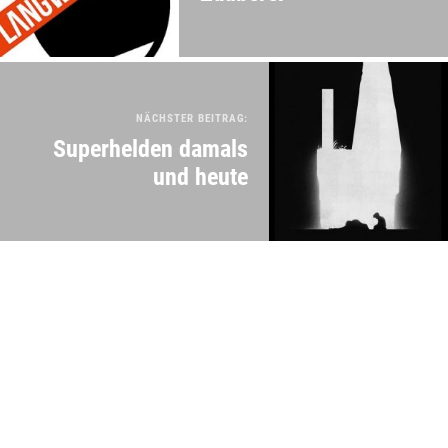
NÄCHSTER BEITRAG:
Superhelden damals
und heute