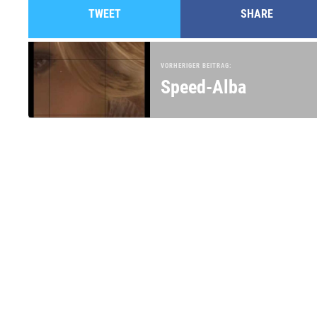
TWEET
SHARE
VORHERIGER BEITRAG:
Speed-Alba