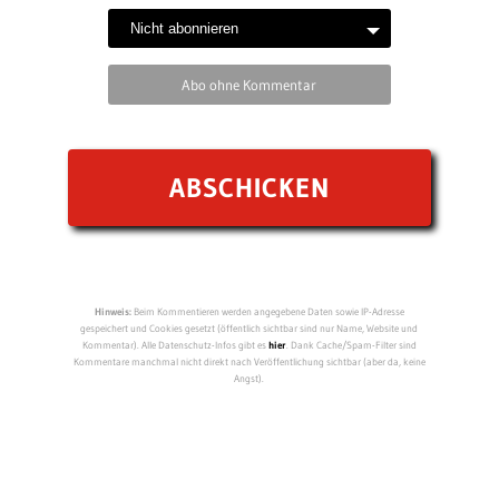
BEITRAG VON: MAIK
BILDERPARADE
Montag, 21. Oktober 2024, 08:17 Uhr
TWEET
SHARE
PIN
POCKET
VORHERIGER BEITRAG:
Fahrradfahr-Videospiel