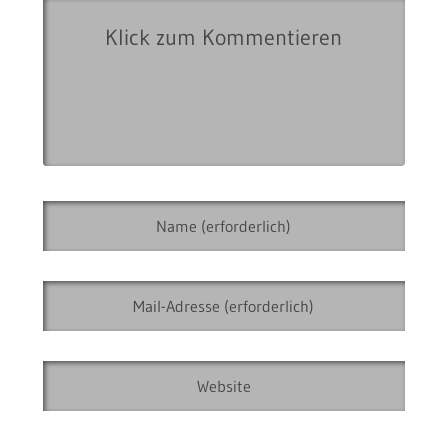
25
Dieser Beitrag hat mehrere Seiten:
1
2
3
4
5