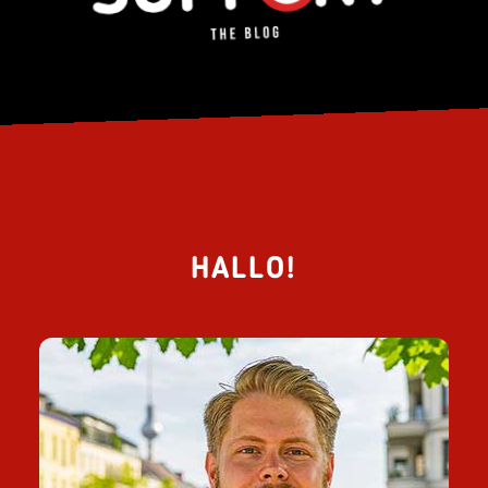
ANTWORTEN
21.10.2024, 19:19 Uhr
Andi
50: Und das Set kostet nur 699,99 Euro.
ANTWORTEN
22.10.2024, 12:22 Uhr
Keren
Nur LEGO oder ist das echte Auto auch
dabei? ;)
Maik
ANTWORTEN
22.10.2024, 13:30 Uhr