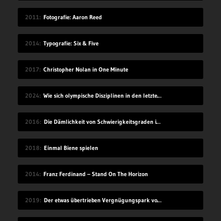
2011
Fotografie: Aaron Reed
2014
Typografie: Six & Five
2017
Christopher Nolan in One Minute
2024
Wie sich olympische Disziplinen in den letzten 100 Jahren geändert haben
2016
Die Dämlichkeit von Schwierigkeitsgraden in Videospielen
2018
Einmal Biene spielen
2014
Franz Ferdinand – Stand On The Horizon
2019
Der etwas übertrieben Vergnügungspark von Black Sheep Films