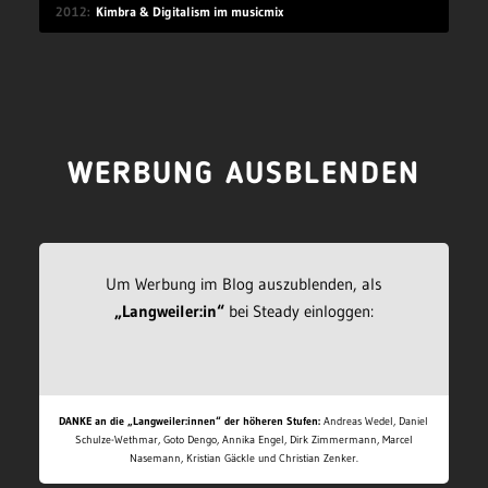
2012
Kimbra & Digitalism im musicmix
WERBUNG AUSBLENDEN
Um Werbung im Blog auszublenden, als
„Langweiler:in“
bei Steady einloggen:
DANKE an die „Langweiler:innen“ der höheren Stufen:
Andreas Wedel, Daniel
Schulze-Wethmar, Goto Dengo, Annika Engel, Dirk Zimmermann, Marcel
Nasemann, Kristian Gäckle und Christian Zenker.