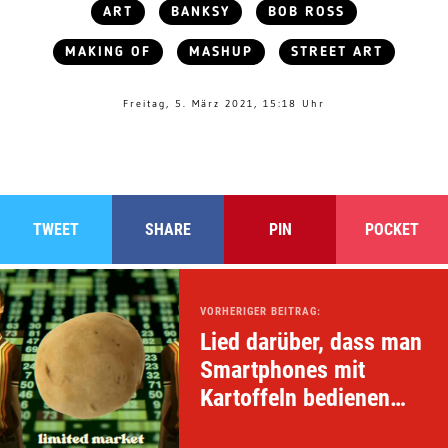
ART
BANKSY
BOB ROSS
MAKING OF
MASHUP
STREET ART
Freitag, 5. März 2021, 15:18 Uhr
TWEET
SHARE
PIN
POCKET
VORHERIGER BEITRAG:
Lied darüber, dass man
Smartphones mit
Kartoffeln bedienen
kann