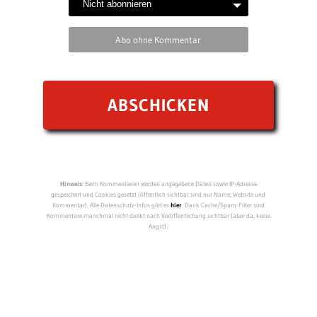
Abo ohne Kommentar
Hinweis:
Beim Kommentieren werden angegebene Daten sowie IP-Adresse
gespeichert und Cookies gesetzt (öffentlich sichtbar sind nur Name, Website und
Kommentar). Alle Datenschutz-Infos gibt es
hier
. Dank Cache/Spam-Filter sind
Kommentare manchmal nicht direkt nach Veröffentlichung sichtbar (aber da, keine
Angst).