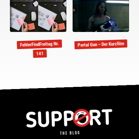
Portal Gun – Der Kurzfilm
FehlerFindFreitag Nr.
141