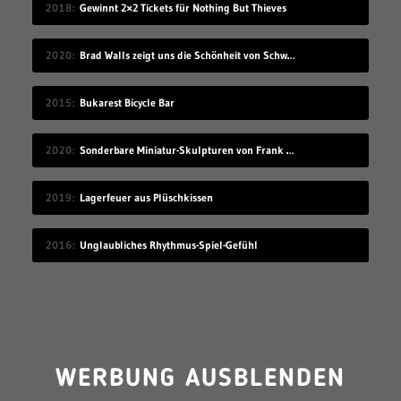
2018
Gewinnt 2×2 Tickets für Nothing But Thieves
2020
Brad Walls zeigt uns die Schönheit von Schwimmbecken
2015
Bukarest Bicycle Bar
2020
Sonderbare Miniatur-Skulpturen von Frank Kunert
2019
Lagerfeuer aus Plüschkissen
2016
Unglaubliches Rhythmus-Spiel-Gefühl
WERBUNG AUSBLENDEN