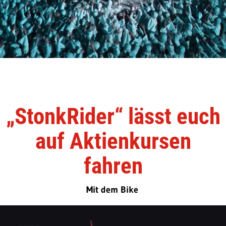
„StonkRider“ lässt euch
auf Aktienkursen
fahren
Mit dem Bike