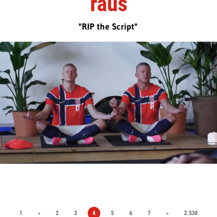
raus
"RIP the Script"
1
«
2
3
4
5
6
7
»
2.530