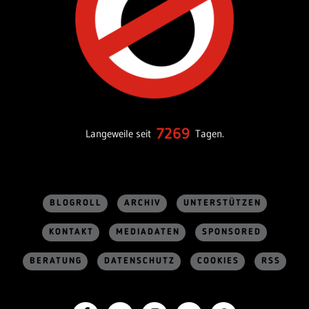
7269
Langeweile seit
Tagen.
BLOGROLL
ARCHIV
UNTERSTÜTZEN
KONTAKT
MEDIADATEN
SPONSORED
BERATUNG
DATENSCHUTZ
COOKIES
RSS